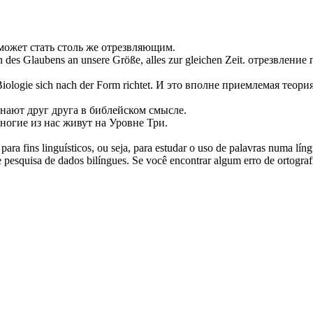
может стать столь же
отрезвляющим
.
des Glaubens an unsere Größe, alles zur gleichen Zeit.
отрезвление
п
 Biologie
sich
nach der Form richtet.
И это вполне приемлемая теория
знают друг друга в библейском смысле.
ногие из нас живут на Уровне Три.
ara fins linguísticos, ou seja, para estudar o uso de palavras numa lín
pesquisa de dados bilíngues. Se você encontrar algum erro de ortografia