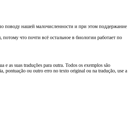
о поводу нашей малочисленности и при этом поддержание
, потому что почти всё остальное в биологии работает по
gua e as suas traduções para outra. Todos os exemplos são
, pontuação ou outro erro no texto original ou na tradução, use a