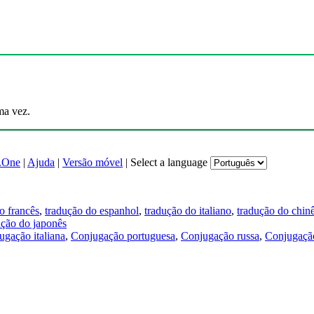
ma vez.
.One
|
Ajuda
|
Versão móvel
|
Select a language
o francês
,
tradução do espanhol
,
tradução do italiano
,
tradução do chin
ução do japonês
ugação italiana
,
Conjugação portuguesa
,
Conjugação russa
,
Conjugação