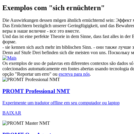
Exemplos com "sich ernüchtern"
Die Auswirkungen dessen mögen ähnlich
ernüchternd
sein:
Эффект 
Das
Ernüchtern
bezüglich unserer Geringfügigkeit, und das Bewahren 
веры в наше величие - все это вместе.
Und das ist eine perfekte Theorie in dem Sinne, dass fast alles in der
форме.
- sie kennen
sich
auch mehr im biblischen Sinn.
- они также лучше 
Denn auf Stufe Drei befinden
sich
die meisten von uns.
Поскольку м
Os exemplos de uso de palavras em diferentes contextos são dados só p
colecionados automaticamente em fontes abertas usando tecnologia de 
opção "Reportar um erro" ou
escreva para nós
.
PROMT Professional NMT
Experimente um tradutor offline em seu computador ou laptop
BAIXAR