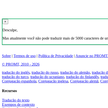
×
Desculpe,
Mas atualmente você não pode traduzir mais de 5000 caracteres de u
Sobre
|
Termos de uso
|
Política de Privacidade
|
Anuncie no PROMT
© PROMT, 2010 - 2026
tradução do inglés
,
tradução do russo
,
tradução do alemão
,
tradução d
tradução do turco
,
tradução do ucraniano
,
tradução do finlandês
,
trad
Conjugação espanhola
,
Conjugação inglesa
,
Conjugação alemã
,
Conj
Recursos
Tradução do texto
Exempos de contexto