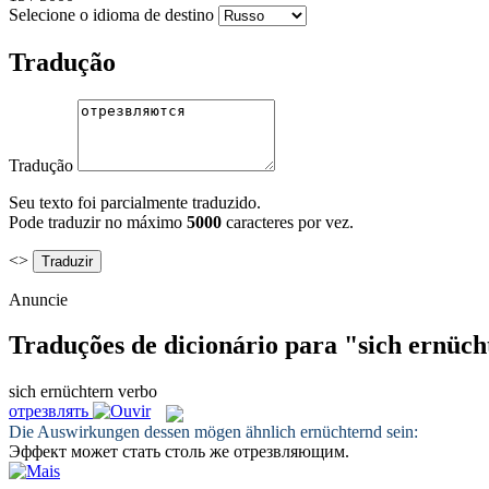
Selecione o idioma de destino
Tradução
Tradução
Seu texto foi parcialmente traduzido.
Pode traduzir no máximo
5000
caracteres por vez.
<>
Anuncie
Traduções de dicionário para "sich ernüc
sich ernüchtern
verbo
отрезвлять
Die Auswirkungen dessen mögen ähnlich
ernüchternd
sein:
Эффект может стать столь же
отрезвляющим
.