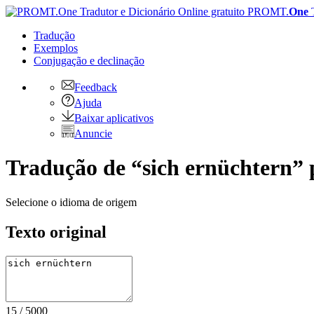
PROMT.
One
Tradução
Exemplos
Conjugação
e declinação
Feedback
Ajuda
Baixar aplicativos
Anuncie
Tradução de “sich ernüchtern” 
Selecione o idioma de origem
Texto original
15
/
5000