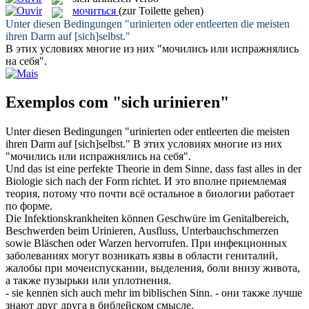
мочиться
(zur Toilette gehen)
Unter diesen Bedingungen "
urinierten
oder entleerten die meisten
ihren Darm auf [sich]selbst."
В этих условиях многие из них "
мочились
или испражнялись
на себя".
Exemplos com "sich urinieren"
Unter diesen Bedingungen "
urinierten
oder entleerten die meisten
ihren Darm auf [sich]selbst."
В этих условиях многие из них
"
мочились
или испражнялись на себя".
Und das ist eine perfekte Theorie in dem Sinne, dass fast alles in der
Biologie
sich
nach der Form richtet.
И это вполне приемлемая
теория, потому что почти всё остальное в биологии работает
по форме.
Die Infektionskrankheiten können Geschwüre im Genitalbereich,
Beschwerden beim
Urinieren
, Ausfluss, Unterbauchschmerzen
sowie Bläschen oder Warzen hervorrufen.
При инфекционных
заболеваниях могут возникать язвы в области гениталий,
жалобы при
мочеиспускании
, выделения, боли внизу живота,
а также пузырьки или уплотнения.
- sie kennen
sich
auch mehr im biblischen Sinn.
- они также лучше
знают друг друга в библейском смысле.