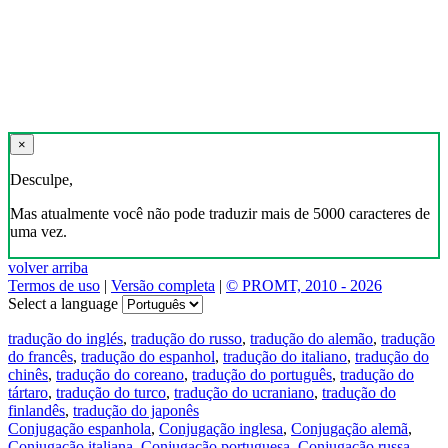
×
Desculpe,
Mas atualmente você não pode traduzir mais de 5000 caracteres de
uma vez.
volver arriba
Termos de uso
|
Versão completa
|
© PROMT, 2010 - 2026
Select a language
tradução do inglés
,
tradução do russo
,
tradução do alemão
,
tradução
do francês
,
tradução do espanhol
,
tradução do italiano
,
tradução do
chinês
,
tradução do coreano
,
tradução do português
,
tradução do
tártaro
,
tradução do turco
,
tradução do ucraniano
,
tradução do
finlandês
,
tradução do japonês
Conjugação espanhola
,
Conjugação inglesa
,
Conjugação alemã
,
Conjugação italiana
,
Conjugação portuguesa
,
Conjugação russa
,