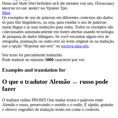
Denn auf Stufe Drei befinden
sich
die meisten von uns.
Поскольку
многие из нас живут на Уровне Три.
Mais
Os exemplos de uso de palavras em diferentes contextos são dados
só para fins linguísticos, ou seja, para estudar o uso de palavras
numa língua e as suas traduções para outra. Todos os exemplos são
colecionados automaticamente em fontes abertas usando tecnologia
de pesquisa de dados bilíngues. Se você encontrar algum erro de
ortografia, pontuação ou outro erro no texto original ou na tradução,
use a opção "Reportar um erro" ou
escreva para nós
.
Seu texto foi parcialmente traduzido.
Pode traduzir no máximo
5000
caracteres por vez.
Examples and translation for
O que o tradutor Alemão ↔ russo pode
fazer
O tradutor online PROMT.One traduz textos e palavras entre
Alemão e russo, preservando o sentido e o estilo. É rápido, gratuito
e oferece sugestões de tradução tendo em conta o contexto.