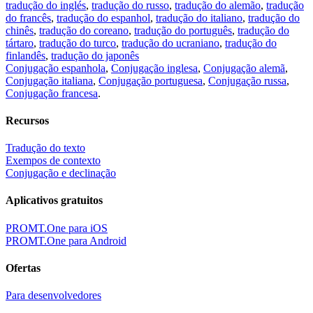
tradução do inglés
,
tradução do russo
,
tradução do alemão
,
tradução
do francês
,
tradução do espanhol
,
tradução do italiano
,
tradução do
chinês
,
tradução do coreano
,
tradução do português
,
tradução do
tártaro
,
tradução do turco
,
tradução do ucraniano
,
tradução do
finlandês
,
tradução do japonês
Conjugação espanhola
,
Conjugação inglesa
,
Conjugação alemã
,
Conjugação italiana
,
Conjugação portuguesa
,
Conjugação russa
,
Conjugação francesa
.
Recursos
Tradução do texto
Exempos de contexto
Conjugação e declinação
Aplicativos gratuitos
PROMT.One para iOS
PROMT.One para Android
Ofertas
Para desenvolvedores