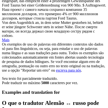
eingespart, das entspricht einer 4 prozentigen Gewinnspanne des
Ford Taurus bei einer Größenordnung von 900 Mio. $ Auftragswert.
Наш проект с самого начала сохранил компании 35
миллионов долларов, это примерно 4%
от
900 миллионов
долларов, которые стоила партия Ford Taurus.
Von dem
Augenblick an
, in dem seine Mutter gestorben ist, behielt
er seine jüngere Schwester stets in seiner Nähe.
После смерти
матери, он всегда держал свою младшую сестру рядом с
собою.
Mais
Os exemplos de uso de palavras em diferentes contextos são dados
só para fins linguísticos, ou seja, para estudar o uso de palavras
numa língua e as suas traduções para outra. Todos os exemplos são
colecionados automaticamente em fontes abertas usando tecnologia
de pesquisa de dados bilíngues. Se você encontrar algum erro de
ortografia, pontuação ou outro erro no texto original ou na tradução,
use a opção "Reportar um erro" ou
escreva para nós
.
Seu texto foi parcialmente traduzido.
Pode traduzir no máximo
5000
caracteres por vez.
Examples and translation for
O que o tradutor Alemão ↔ russo pode