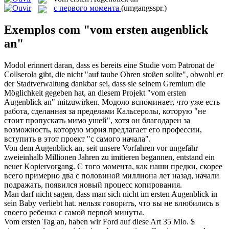
с первого момента
(umgangsspr.)
Exemplos com "vom ersten augenblick
an"
Modol erinnert daran, dass es bereits eine Studie vom Patronat de
Collserola gibt, die nicht "auf taube Ohren stoßen sollte", obwohl er
der Stadtverwaltung dankbar sei, dass sie seinem Gremium die
Möglichkeit gegeben hat, an diesem Projekt "
vom ersten
Augenblick an
" mitzuwirken.
Модоло вспоминает, что уже есть
работа, сделанная за пределами Кальсеролы, которую "не
стоит пропускать мимо ушей", хотя он благодарен за
возможность, которую мэрия предлагает его профессии,
вступить в этот проект "с самого начала".
Von dem
Augenblick an
, seit unsere Vorfahren vor ungefähr
zweieinhalb Millionen Jahren zu imitieren begannen, entstand ein
neuer Kopiervorgang.
С того
момента
, как наши предки, скорее
всего примерно два с половиной миллиона лет назад, начали
подражать, появился новый процесс копирования.
Man darf nicht sagen, dass man sich nicht im
ersten Augenblick
in
sein Baby verliebt hat.
нельзя говорить, что вы не влюбились в
своего ребенка с самой
первой
минуты.
Vom ersten
Tag an, haben wir Ford auf diese Art 35 Mio. $