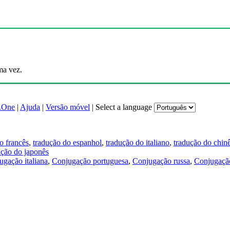
ma vez.
.One
|
Ajuda
|
Versão móvel
|
Select a language
o francês
,
tradução do espanhol
,
tradução do italiano
,
tradução do chin
ução do japonês
ugação italiana
,
Conjugação portuguesa
,
Conjugação russa
,
Conjugação