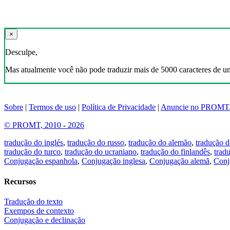
×
Desculpe,
Mas atualmente você não pode traduzir mais de 5000 caracteres de u
Sobre
|
Termos de uso
|
Política de Privacidade
|
Anuncie no PROMT
© PROMT, 2010 - 2026
tradução do inglés
,
tradução do russo
,
tradução do alemão
,
tradução d
tradução do turco
,
tradução do ucraniano
,
tradução do finlandês
,
trad
Conjugação espanhola
,
Conjugação inglesa
,
Conjugação alemã
,
Conj
Recursos
Tradução do texto
Exempos de contexto
Conjugação e declinação