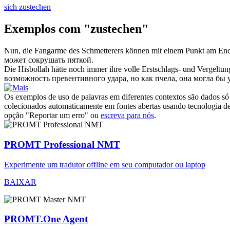
sich zustechen
Exemplos com "zustechen"
Nun, die Fangarme des Schmetterers können mit einem Punkt am E
может сокрушать пяткой.
Die Hisbollah hätte noch immer ihre volle Erstschlags- und Vergeltun
возможность превентивного удара, но как пчела, она могла бы 
Os exemplos de uso de palavras em diferentes contextos são dados só p
colecionados automaticamente em fontes abertas usando tecnologia de 
opção "Reportar um erro" ou
escreva para nós
.
PROMT Professional NMT
Experimente um tradutor offline em seu computador ou laptop
BAIXAR
PROMT.One Agent