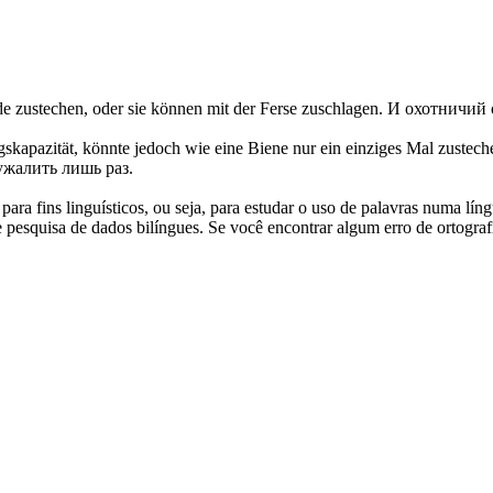
nde
zustechen
, oder sie können mit der Ferse zuschlagen.
И охотничий 
gskapazität, könnte jedoch wie eine Biene nur ein einziges Mal
zustech
ужалить лишь раз.
ara fins linguísticos, ou seja, para estudar o uso de palavras numa lín
pesquisa de dados bilíngues. Se você encontrar algum erro de ortografia