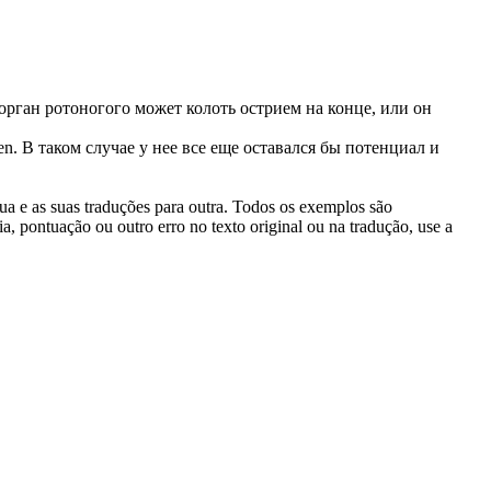
орган ротоногого может колоть острием на конце, или он
en
.
В таком случае у нее все еще оставался бы потенциал и
gua e as suas traduções para outra. Todos os exemplos são
, pontuação ou outro erro no texto original ou na tradução, use a