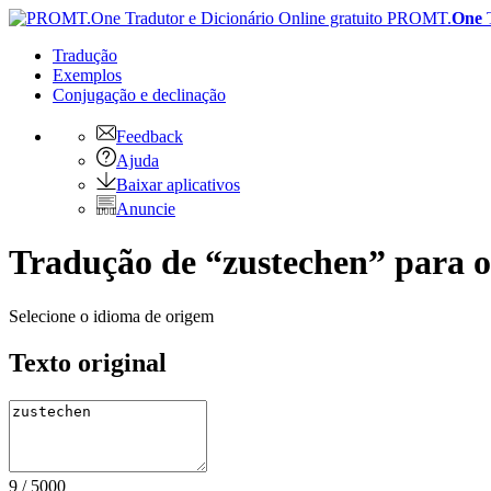
PROMT.
One
Tradução
Exemplos
Conjugação
e declinação
Feedback
Ajuda
Baixar aplicativos
Anuncie
Tradução de “zustechen” para o
Selecione o idioma de origem
Texto original
9
/
5000