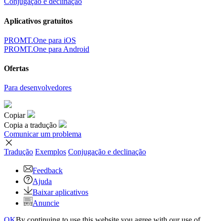
Conjugação e declinação
Aplicativos gratuitos
PROMT.One para iOS
PROMT.One para Android
Ofertas
Para desenvolvedores
Copiar
Copia a tradução
Comunicar um problema
Tradução
Exemplos
Conjugação
e declinação
Feedback
Ajuda
Baixar aplicativos
Anuncie
OK
By continuing to use this website you agree with our use of