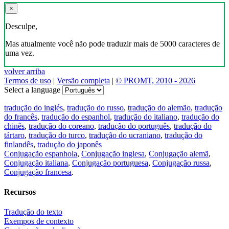
×
Desculpe,
Mas atualmente você não pode traduzir mais de 5000 caracteres de
uma vez.
volver arriba
Termos de uso
|
Versão completa
|
© PROMT, 2010 - 2026
Select a language
tradução do inglés
,
tradução do russo
,
tradução do alemão
,
tradução
do francês
,
tradução do espanhol
,
tradução do italiano
,
tradução do
chinês
,
tradução do coreano
,
tradução do português
,
tradução do
tártaro
,
tradução do turco
,
tradução do ucraniano
,
tradução do
finlandês
,
tradução do japonês
Conjugação espanhola
,
Conjugação inglesa
,
Conjugação alemã
,
Conjugação italiana
,
Conjugação portuguesa
,
Conjugação russa
,
Conjugação francesa
.
Recursos
Tradução do texto
Exempos de contexto