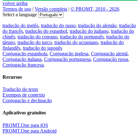
volver arriba
Termos de uso
|
Versão completa
|
© PROMT, 2010 - 2026
Select a language
tradução do inglés
,
tradução do russo
,
tradução do alemão
,
tradução
do francês
,
tradução do espanhol
,
tradução do italiano
,
tradução do
chinês
,
tradução do coreano
,
tradução do português
,
tradução do
tártaro
,
tradução do turco
,
tradução do ucraniano
,
tradução do
finlandês
,
tradução do japonês
Conjugação espanhola
,
Conjugação inglesa
,
Conjugação alemã
,
Conjugação italiana
,
Conjugação portuguesa
,
Conjugação russa
,
Conjugação francesa
.
Recursos
Tradução do texto
Exempos de contexto
Conjugação e declinação
Aplicativos gratuitos
PROMT.One para iOS
PROMT.One para Android