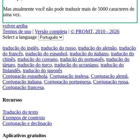
Mas atualmente você não pode traduzir mais de 5000 caracteres de
uma vez.
volver arriba
Termos de uso
|
Versão completa
|
© PROMT, 2010 - 2026
Select a language
tradução do inglés
,
tradução do russo
,
tradução do alemão
,
tradução
do francês
,
tradução do espanhol
,
tradução do italiano
,
tradução do
chinês
,
tradução do coreano
,
tradução do português
,
tradução do
tártaro
,
tradução do turco
,
tradução do ucraniano
,
tradução do
finlandês
,
tradução do japonês
Conjugação espanhola
,
Conjugação inglesa
,
Conjugação alemã
,
Conjugação italiana
,
Conjugação portuguesa
,
Conjugação russa
,
Conjugação francesa
.
Recursos
Tradução do texto
Exempos de contexto
Conjugação e declinação
Aplicativos gratuitos