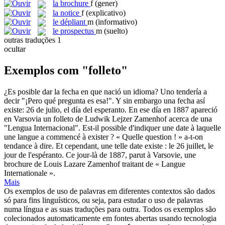
la
brochure
f
(gener)
la
notice
f
(explicativo)
le
dépliant
m
(informativo)
le
prospectus
m
(suelto)
outras traduções
1
ocultar
Exemplos com "folleto"
¿Es posible dar la fecha en que nació un idioma? Uno tendería a
decir "¡Pero qué pregunta es esa!". Y sin embargo una fecha así
existe: 26 de julio, el día del esperanto. En ese día en 1887 apareció
en Varsovia un
folleto
de Ludwik Lejzer Zamenhof acerca de una
"Lengua Internacional".
Est-il possible d'indiquer une date à laquelle
une langue a commencé à exister ? « Quelle question ! » a-t-on
tendance à dire. Et cependant, une telle date existe : le 26 juillet, le
jour de l'espéranto. Ce jour-là de 1887, parut à Varsovie, une
brochure
de Louis Lazare Zamenhof traitant de « Langue
Internationale ».
Mais
Os exemplos de uso de palavras em diferentes contextos são dados
só para fins linguísticos, ou seja, para estudar o uso de palavras
numa língua e as suas traduções para outra. Todos os exemplos são
colecionados automaticamente em fontes abertas usando tecnologia