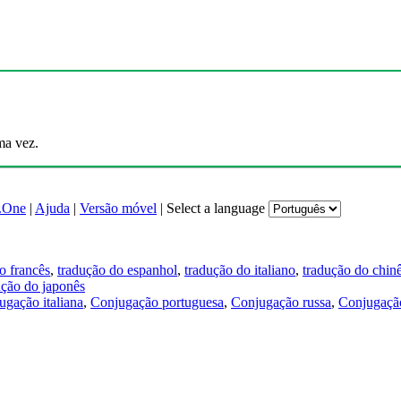
ma vez.
.One
|
Ajuda
|
Versão móvel
|
Select a language
o francês
,
tradução do espanhol
,
tradução do italiano
,
tradução do chin
ução do japonês
ugação italiana
,
Conjugação portuguesa
,
Conjugação russa
,
Conjugação