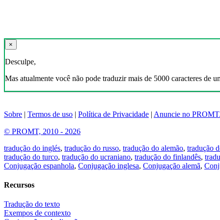
×
Desculpe,
Mas atualmente você não pode traduzir mais de 5000 caracteres de u
Sobre
|
Termos de uso
|
Política de Privacidade
|
Anuncie no PROMT
© PROMT, 2010 - 2026
tradução do inglés
,
tradução do russo
,
tradução do alemão
,
tradução d
tradução do turco
,
tradução do ucraniano
,
tradução do finlandês
,
trad
Conjugação espanhola
,
Conjugação inglesa
,
Conjugação alemã
,
Conj
Recursos
Tradução do texto
Exempos de contexto