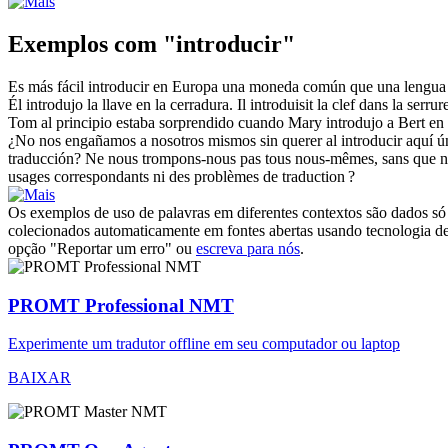
Exemplos com "introducir"
Es más fácil
introducir
en Europa una moneda común que una lengua
Él
introdujo
la llave en la cerradura.
Il
introduisit
la clef dans la serrur
Tom al principio estaba sorprendido cuando Mary
introdujo
a Bert en 
¿No nos engañamos a nosotros mismos sin querer al
introducir
aquí ún
traducción?
Ne nous trompons-nous pas tous nous-mêmes, sans que nous l
usages correspondants ni des problèmes de traduction ?
Os exemplos de uso de palavras em diferentes contextos são dados só p
colecionados automaticamente em fontes abertas usando tecnologia de 
opção "Reportar um erro" ou
escreva para nós
.
PROMT Professional NMT
Experimente um tradutor offline em seu computador ou laptop
BAIXAR