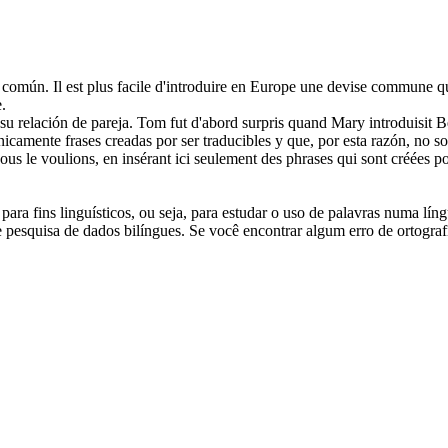
 común.
Il est plus facile d'
introduire
en Europe une devise commune q
e.
su relación de pareja.
Tom fut d'abord surpris quand Mary
introduisit
Be
icamente frases creadas por ser traducibles y que, por esta razón, no s
e voulions, en insérant ici seulement des phrases qui sont créées pour le
ara fins linguísticos, ou seja, para estudar o uso de palavras numa lín
pesquisa de dados bilíngues. Se você encontrar algum erro de ortografia