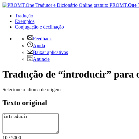
PROMT.
One
Tradução
Exemplos
Conjugação
e declinação
Feedback
Ajuda
Baixar aplicativos
Anuncie
Tradução de “introducir” para 
Selecione o idioma de origem
Texto original
10
/
5000