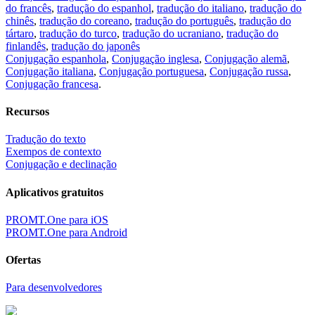
do francês
,
tradução do espanhol
,
tradução do italiano
,
tradução do
chinês
,
tradução do coreano
,
tradução do português
,
tradução do
tártaro
,
tradução do turco
,
tradução do ucraniano
,
tradução do
finlandês
,
tradução do japonês
Conjugação espanhola
,
Conjugação inglesa
,
Conjugação alemã
,
Conjugação italiana
,
Conjugação portuguesa
,
Conjugação russa
,
Conjugação francesa
.
Recursos
Tradução do texto
Exempos de contexto
Conjugação e declinação
Aplicativos gratuitos
PROMT.One para iOS
PROMT.One para Android
Ofertas
Para desenvolvedores