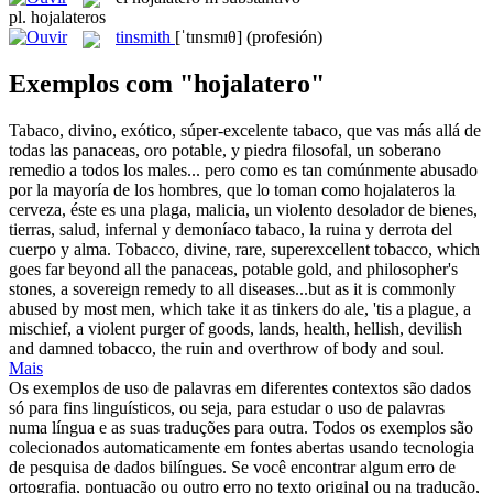
pl.
hojalateros
tinsmith
[ˈtɪnsmɪθ]
(profesión)
Exemplos com "hojalatero"
Tabaco, divino, exótico, súper-excelente tabaco, que vas más allá de
todas las panaceas, oro potable, y piedra filosofal, un soberano
remedio a todos los males... pero como es tan comúnmente abusado
por la mayoría de los hombres, que lo toman como
hojalateros
la
cerveza, éste es una plaga, malicia, un violento desolador de bienes,
tierras, salud, infernal y demoníaco tabaco, la ruina y derrota del
cuerpo y alma.
Tobacco, divine, rare, superexcellent tobacco, which
goes far beyond all the panaceas, potable gold, and philosopher's
stones, a sovereign remedy to all diseases...but as it is commonly
abused by most men, which take it as
tinkers
do ale, 'tis a plague, a
mischief, a violent purger of goods, lands, health, hellish, devilish
and damned tobacco, the ruin and overthrow of body and soul.
Mais
Os exemplos de uso de palavras em diferentes contextos são dados
só para fins linguísticos, ou seja, para estudar o uso de palavras
numa língua e as suas traduções para outra. Todos os exemplos são
colecionados automaticamente em fontes abertas usando tecnologia
de pesquisa de dados bilíngues. Se você encontrar algum erro de
ortografia, pontuação ou outro erro no texto original ou na tradução,