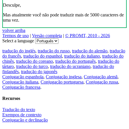
Desculpe,
Mas atualmente você não pode traduzir mais de 5000 caracteres de
uma vez.
volver arriba
Termos de uso
|
Versão completa
|
© PROMT, 2010 - 2026
Select a language
tradução do inglés
,
tradução do russo
,
tradução do alemão
,
tradução
do francês
,
tradução do espanhol
,
tradução do italiano
,
tradução do
chinês
,
tradução do coreano
,
tradução do português
,
tradução do
tártaro
,
tradução do turco
,
tradução do ucraniano
,
tradução do
finlandês
,
tradução do japonês
Conjugação espanhola
,
Conjugação inglesa
,
Conjugação alemã
,
Conjugação italiana
,
Conjugação portuguesa
,
Conjugação russa
,
Conjugação francesa
.
Recursos
Tradução do texto
Exempos de contexto
Conjugação e declinação