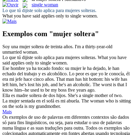
single woman
Lo que tú dijiste solo aplica para
mujeres solteras
.
What you have said applies only to
single women
.
Exemplos com "mujer soltera"
Soy una
mujer soltera
de treinta años.
I'm a thirty-year-old
unmarried woman
.
Lo que tú dijiste solo aplica para
mujeres solteras
.
What you have
said applies only to
single women
.
Ese hombre ya ha tocado fondo: su
mujer
le ha dejado, le han
echado del trabajo y es alcohólico. Lo peor es que yo le conocía, él
era mi jefe hace cinco años.
That man has hit bottom: his
wife
has
left him, he's lost his job, and he's an alcoholic. The worst is that I
know him--he used to be my boss five years ago.
Ella es madre
soltera
de dos hijos.
She's a
single
mother of two.
La
mujer
sentada en el sofá es mi abuela.
The
woman
who is sitting
on the sofa is my grandmother.
Mais
Os exemplos de uso de palavras em diferentes contextos são dados
só para fins linguísticos, ou seja, para estudar o uso de palavras
numa língua e as suas traduções para outra. Todos os exemplos são
colecionados automaticamente em fontes abertas usando tecnologia