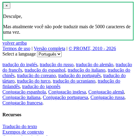
×
Desculpe,
Mas atualmente você não pode traduzir mais de 5000 caracteres de
uma vez.
volver arriba
Termos de uso
|
Versão completa
|
© PROMT, 2010 - 2026
Select a language
tradução do inglés
,
tradução do russo
,
tradução do alemão
,
tradução
do francês
,
tradução do espanhol
,
tradução do italiano
,
tradução do
chinês
,
tradução do coreano
,
tradução do português
,
tradução do
tártaro
,
tradução do turco
,
tradução do ucraniano
,
tradução do
finlandês
,
tradução do japonês
Conjugação espanhola
,
Conjugação inglesa
,
Conjugação alemã
,
Conjugação italiana
,
Conjugação portuguesa
,
Conjugação russa
,
Conjugação francesa
.
Recursos
Tradução do texto
Exempos de contexto