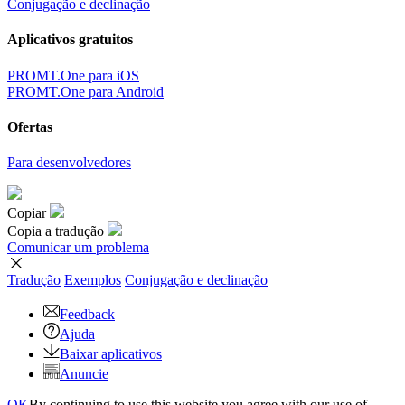
Conjugação e declinação
Aplicativos gratuitos
PROMT.One para iOS
PROMT.One para Android
Ofertas
Para desenvolvedores
Copiar
Copia a tradução
Comunicar um problema
Tradução
Exemplos
Conjugação
e declinação
Feedback
Ajuda
Baixar aplicativos
Anuncie
OK
By continuing to use this website you agree with our use of