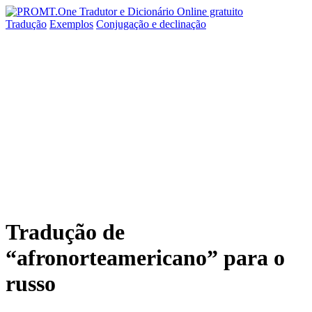
Tradução
Exemplos
Conjugação
e declinação
Tradução de
“afronorteamericano” para o
russo