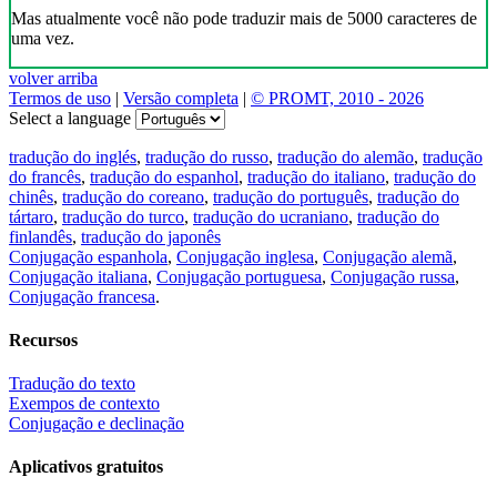
Mas atualmente você não pode traduzir mais de 5000 caracteres de
uma vez.
volver arriba
Termos de uso
|
Versão completa
|
© PROMT, 2010 - 2026
Select a language
tradução do inglés
,
tradução do russo
,
tradução do alemão
,
tradução
do francês
,
tradução do espanhol
,
tradução do italiano
,
tradução do
chinês
,
tradução do coreano
,
tradução do português
,
tradução do
tártaro
,
tradução do turco
,
tradução do ucraniano
,
tradução do
finlandês
,
tradução do japonês
Conjugação espanhola
,
Conjugação inglesa
,
Conjugação alemã
,
Conjugação italiana
,
Conjugação portuguesa
,
Conjugação russa
,
Conjugação francesa
.
Recursos
Tradução do texto
Exempos de contexto
Conjugação e declinação
Aplicativos gratuitos