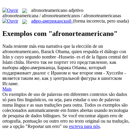
afronorteamericano
adjetivo
afronorteamericana / afronorteamericanos / afronorteamericanas
афро-американский
(forma incorrecta, pero usada)
Exemplos com "afronorteamericano"
Nada resiente más esta narrativa que la elección de un
afronorteamericano
, Barack Obama, quien respalda el diálogo con
Irán y cuyo segundo nombre -Hussein- es el de la figura central del
Islam chiíta.
Ничто так не портит это представление, как
выборы афро-американца, Барака Обамы, который
поддерживает диалог с Ираном и чье второе имя - Хуссейн -
является таким же, как у центральной фигуры в шиитском
Исламе.
Mais
Os exemplos de uso de palavras em diferentes contextos são dados
só para fins linguísticos, ou seja, para estudar o uso de palavras
numa língua e as suas traduções para outra. Todos os exemplos são
colecionados automaticamente em fontes abertas usando tecnologia
de pesquisa de dados bilíngues. Se você encontrar algum erro de
ortografia, pontuação ou outro erro no texto original ou na tradução,
use a opção "Reportar um erro" ou
escreva para nós
.