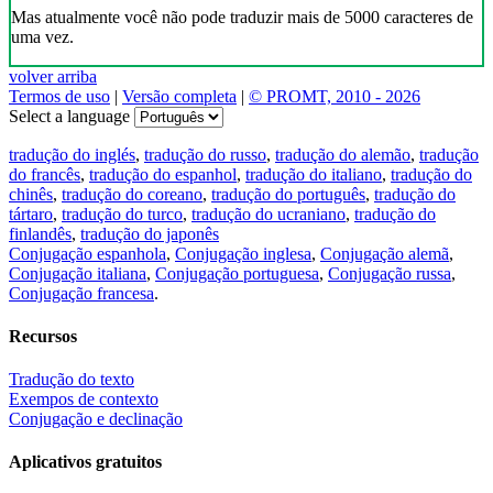
Mas atualmente você não pode traduzir mais de 5000 caracteres de
uma vez.
volver arriba
Termos de uso
|
Versão completa
|
© PROMT, 2010 - 2026
Select a language
tradução do inglés
,
tradução do russo
,
tradução do alemão
,
tradução
do francês
,
tradução do espanhol
,
tradução do italiano
,
tradução do
chinês
,
tradução do coreano
,
tradução do português
,
tradução do
tártaro
,
tradução do turco
,
tradução do ucraniano
,
tradução do
finlandês
,
tradução do japonês
Conjugação espanhola
,
Conjugação inglesa
,
Conjugação alemã
,
Conjugação italiana
,
Conjugação portuguesa
,
Conjugação russa
,
Conjugação francesa
.
Recursos
Tradução do texto
Exempos de contexto
Conjugação e declinação
Aplicativos gratuitos