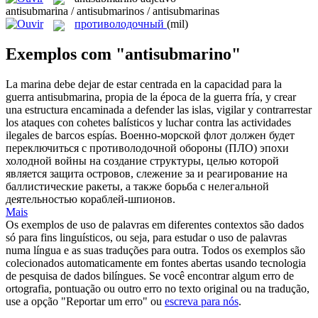
antisubmarina / antisubmarinos / antisubmarinas
противолодочный
(mil)
Exemplos com "antisubmarino"
La marina debe dejar de estar centrada en la capacidad para la
guerra
antisubmarina
, propia de la época de la guerra fría, y crear
una estructura encaminada a defender las islas, vigilar y contrarrestar
los ataques con cohetes balísticos y luchar contra las actividades
ilegales de barcos espías.
Военно-морской флот должен будет
переключиться с
противолодочной
обороны (ПЛО) эпохи
холодной войны на создание структуры, целью которой
является защита островов, слежение за и реагирование на
баллистические ракеты, а также борьба с нелегальной
деятельностью кораблей-шпионов.
Mais
Os exemplos de uso de palavras em diferentes contextos são dados
só para fins linguísticos, ou seja, para estudar o uso de palavras
numa língua e as suas traduções para outra. Todos os exemplos são
colecionados automaticamente em fontes abertas usando tecnologia
de pesquisa de dados bilíngues. Se você encontrar algum erro de
ortografia, pontuação ou outro erro no texto original ou na tradução,
use a opção "Reportar um erro" ou
escreva para nós
.