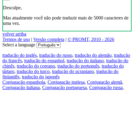
Desculpe,
Mas atualmente você não pode traduzir mais de 5000 caracteres de
uma vez.
volver arriba
Termos de uso
|
Versão completa
|
© PROMT, 2010 - 2026
Select a language
tradução do inglés
,
tradução do russo
,
tradução do alemão
,
tradução
do francês
,
tradução do espanhol
,
tradução do italiano
,
tradução do
chinês
,
tradução do coreano
,
tradução do português
,
tradução do
tártaro
,
tradução do turco
,
tradução do ucraniano
,
tradução do
finlandês
,
tradução do japonês
Conjugação espanhola
,
Conjugação inglesa
,
Conjugação alemã
,
Conjugação italiana
,
Conjugação portuguesa
,
Conjugação russa
,
Conjugação francesa
.
Recursos
Tradução do texto
Exempos de contexto
Conjugação e declinação