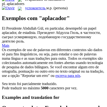
pl.
aplacadores
успокоитель
м.р.
(persona)
Exemplos com "aplacador"
El Presidente Abdullah Gül, en particular, desempeñó un papel
aplacador
, de estadista.
Президент Абдулла Гюль, в частности,
сыграл усмиряющую, подобающую государственному
деятелю роль.
Mais
Os exemplos de uso de palavras em diferentes contextos são dados
só para fins linguísticos, ou seja, para estudar o uso de palavras
numa língua e as suas traduções para outra. Todos os exemplos são
colecionados automaticamente em fontes abertas usando tecnologia
de pesquisa de dados bilíngues. Se você encontrar algum erro de
ortografia, pontuação ou outro erro no texto original ou na tradução,
use a opção "Reportar um erro" ou
escreva para nós
.
Seu texto foi parcialmente traduzido.
Pode traduzir no máximo
5000
caracteres por vez.
Examples and translation for