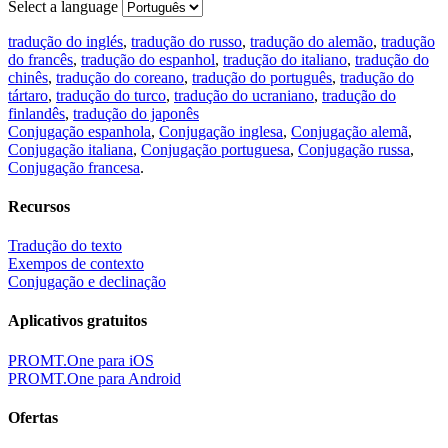
Select a language
tradução do inglés
,
tradução do russo
,
tradução do alemão
,
tradução
do francês
,
tradução do espanhol
,
tradução do italiano
,
tradução do
chinês
,
tradução do coreano
,
tradução do português
,
tradução do
tártaro
,
tradução do turco
,
tradução do ucraniano
,
tradução do
finlandês
,
tradução do japonês
Conjugação espanhola
,
Conjugação inglesa
,
Conjugação alemã
,
Conjugação italiana
,
Conjugação portuguesa
,
Conjugação russa
,
Conjugação francesa
.
Recursos
Tradução do texto
Exempos de contexto
Conjugação e declinação
Aplicativos gratuitos
PROMT.One para iOS
PROMT.One para Android
Ofertas