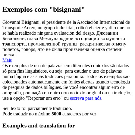
Exemplos com "bisignani"
Giovanni
Bisignani
, el presidente de la Asociación Internacional de
Transporte Aéreo, un grupo industrial, criticó el cierre y dijo que no
se había realizado ninguna evaluación del riesgo.
Джованни
Бизиньяни, глава Международной ассоциации воздушного
транспорта, промышленной группы, раскритиковал отмену
полетов, говоря, что не была произведена оценка степени
риска.
Mais
Os exemplos de uso de palavras em diferentes contextos são dados
só para fins linguísticos, ou seja, para estudar o uso de palavras
numa língua e as suas traduções para outra. Todos os exemplos são
colecionados automaticamente em fontes abertas usando tecnologia
de pesquisa de dados bilíngues. Se você encontrar algum erro de
ortografia, pontuação ou outro erro no texto original ou na tradução,
use a opção "Reportar um erro" ou
escreva para nós
.
Seu texto foi parcialmente traduzido.
Pode traduzir no máximo
5000
caracteres por vez.
Examples and translation for