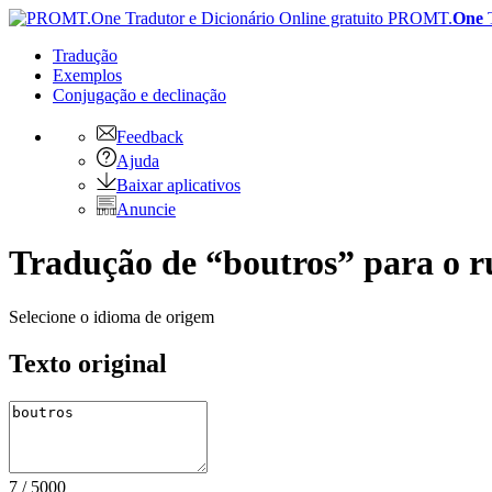
PROMT.
One
Tradução
Exemplos
Conjugação
e declinação
Feedback
Ajuda
Baixar aplicativos
Anuncie
Tradução de “boutros” para o r
Selecione o idioma de origem
Texto original
7
/
5000