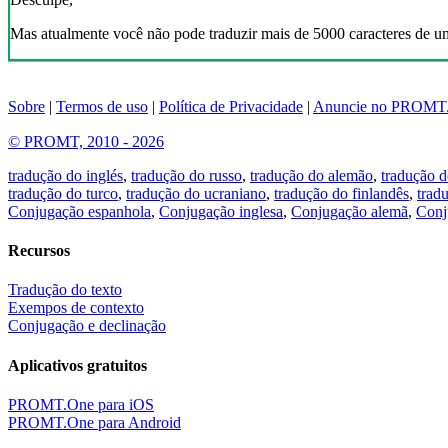
Mas atualmente você não pode traduzir mais de 5000 caracteres de u
Sobre
|
Termos de uso
|
Política de Privacidade
|
Anuncie no PROMT
© PROMT, 2010 - 2026
tradução do inglés
,
tradução do russo
,
tradução do alemão
,
tradução d
tradução do turco
,
tradução do ucraniano
,
tradução do finlandês
,
trad
Conjugação espanhola
,
Conjugação inglesa
,
Conjugação alemã
,
Conj
Recursos
Tradução do texto
Exempos de contexto
Conjugação e declinação
Aplicativos gratuitos
PROMT.One para iOS
PROMT.One para Android