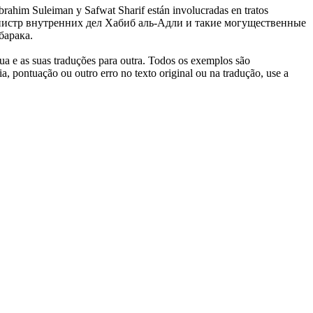
Ibrahim Suleiman y Safwat Sharif están involucradas en tratos
истр внутренних дел Хабиб аль-Адли и такие могущественные
барака.
gua e as suas traduções para outra. Todos os exemplos são
, pontuação ou outro erro no texto original ou na tradução, use a