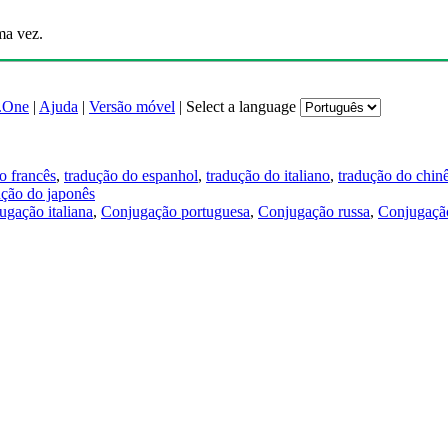
ma vez.
.One
|
Ajuda
|
Versão móvel
|
Select a language
o francês
,
tradução do espanhol
,
tradução do italiano
,
tradução do chin
ução do japonês
ugação italiana
,
Conjugação portuguesa
,
Conjugação russa
,
Conjugação