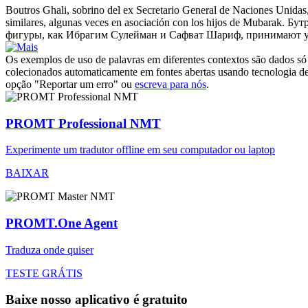
Boutros
Ghali, sobrino del ex Secretario General de Naciones Unidas, 
similares, algunas veces en asociación con los hijos de Mubarak.
Бут
фигуры, как Ибрагим Сулейман и Сафват Шариф, принимают уч
Os exemplos de uso de palavras em diferentes contextos são dados só p
colecionados automaticamente em fontes abertas usando tecnologia de 
opção "Reportar um erro" ou
escreva para nós
.
PROMT Professional NMT
Experimente um tradutor offline em seu computador ou laptop
BAIXAR
PROMT.One Agent
Traduza onde quiser
TESTE GRÁTIS
Baixe nosso aplicativo é gratuito