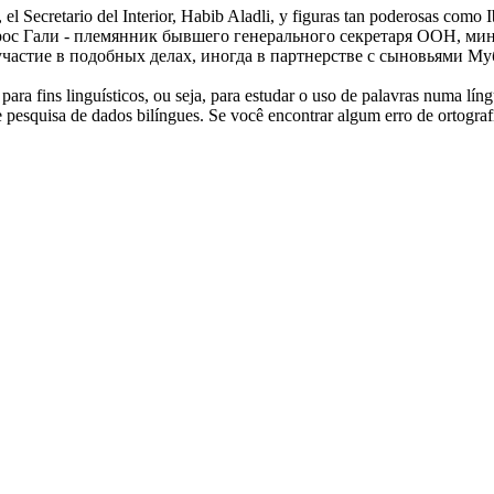
el Secretario del Interior, Habib Aladli, y figuras tan poderosas como 
рос
Гали - племянник бывшего генерального секретаря ООН, мин
астие в подобных делах, иногда в партнерстве с сыновьями Му
ara fins linguísticos, ou seja, para estudar o uso de palavras numa lín
pesquisa de dados bilíngues. Se você encontrar algum erro de ortografia