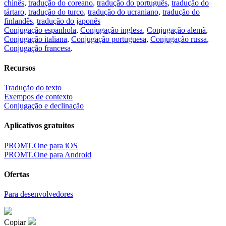
chinês
,
tradução do coreano
,
tradução do português
,
tradução do
tártaro
,
tradução do turco
,
tradução do ucraniano
,
tradução do
finlandês
,
tradução do japonês
Conjugação espanhola
,
Conjugação inglesa
,
Conjugação alemã
,
Conjugação italiana
,
Conjugação portuguesa
,
Conjugação russa
,
Conjugação francesa
.
Recursos
Tradução do texto
Exempos de contexto
Conjugação e declinação
Aplicativos gratuitos
PROMT.One para iOS
PROMT.One para Android
Ofertas
Para desenvolvedores
Copiar