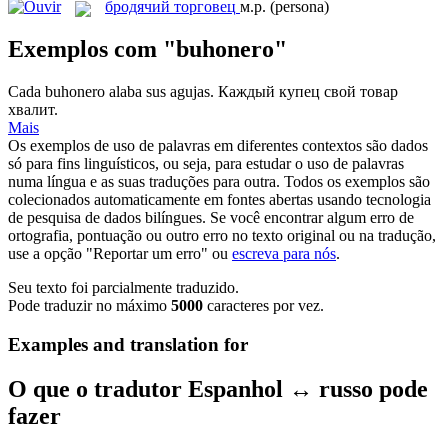
бродячий торговец
м.р.
(persona)
Exemplos com "buhonero"
Cada
buhonero
alaba sus agujas.
Каждый купец свой товар
хвалит.
Mais
Os exemplos de uso de palavras em diferentes contextos são dados
só para fins linguísticos, ou seja, para estudar o uso de palavras
numa língua e as suas traduções para outra. Todos os exemplos são
colecionados automaticamente em fontes abertas usando tecnologia
de pesquisa de dados bilíngues. Se você encontrar algum erro de
ortografia, pontuação ou outro erro no texto original ou na tradução,
use a opção "Reportar um erro" ou
escreva para nós
.
Seu texto foi parcialmente traduzido.
Pode traduzir no máximo
5000
caracteres por vez.
Examples and translation for
O que o tradutor Espanhol ↔ russo pode
fazer