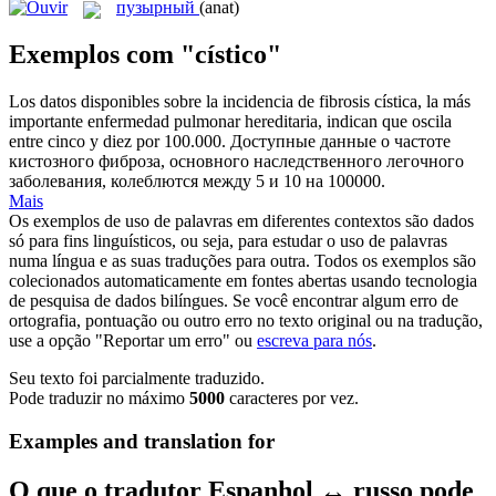
пузырный
(anat)
Exemplos com "cístico"
Los datos disponibles sobre la incidencia de fibrosis
cística
, la más
importante enfermedad pulmonar hereditaria, indican que oscila
entre cinco y diez por 100.000.
Доступные данные о частоте
кистозного
фиброза, основного наследственного легочного
заболевания, колеблются между 5 и 10 на 100000.
Mais
Os exemplos de uso de palavras em diferentes contextos são dados
só para fins linguísticos, ou seja, para estudar o uso de palavras
numa língua e as suas traduções para outra. Todos os exemplos são
colecionados automaticamente em fontes abertas usando tecnologia
de pesquisa de dados bilíngues. Se você encontrar algum erro de
ortografia, pontuação ou outro erro no texto original ou na tradução,
use a opção "Reportar um erro" ou
escreva para nós
.
Seu texto foi parcialmente traduzido.
Pode traduzir no máximo
5000
caracteres por vez.
Examples and translation for
O que o tradutor Espanhol ↔ russo pode