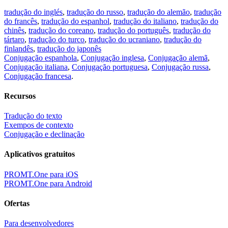
tradução do inglés
,
tradução do russo
,
tradução do alemão
,
tradução
do francês
,
tradução do espanhol
,
tradução do italiano
,
tradução do
chinês
,
tradução do coreano
,
tradução do português
,
tradução do
tártaro
,
tradução do turco
,
tradução do ucraniano
,
tradução do
finlandês
,
tradução do japonês
Conjugação espanhola
,
Conjugação inglesa
,
Conjugação alemã
,
Conjugação italiana
,
Conjugação portuguesa
,
Conjugação russa
,
Conjugação francesa
.
Recursos
Tradução do texto
Exempos de contexto
Conjugação e declinação
Aplicativos gratuitos
PROMT.One para iOS
PROMT.One para Android
Ofertas
Para desenvolvedores