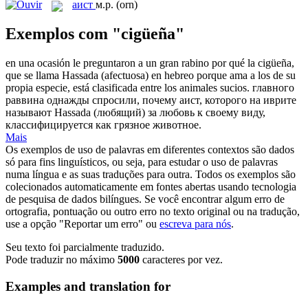
аист
м.р.
(orn)
Exemplos com "cigüeña"
en una ocasión le preguntaron a un gran rabino por qué la
cigüeña
,
que se llama Hassada (afectuosa) en hebreo porque ama a los de su
propia especie, está clasificada entre los animales sucios.
главного
раввина однажды спросили, почему
аист
, которого на иврите
называют Hassada (любящий) за любовь к своему виду,
классифицируется как грязное животное.
Mais
Os exemplos de uso de palavras em diferentes contextos são dados
só para fins linguísticos, ou seja, para estudar o uso de palavras
numa língua e as suas traduções para outra. Todos os exemplos são
colecionados automaticamente em fontes abertas usando tecnologia
de pesquisa de dados bilíngues. Se você encontrar algum erro de
ortografia, pontuação ou outro erro no texto original ou na tradução,
use a opção "Reportar um erro" ou
escreva para nós
.
Seu texto foi parcialmente traduzido.
Pode traduzir no máximo
5000
caracteres por vez.
Examples and translation for