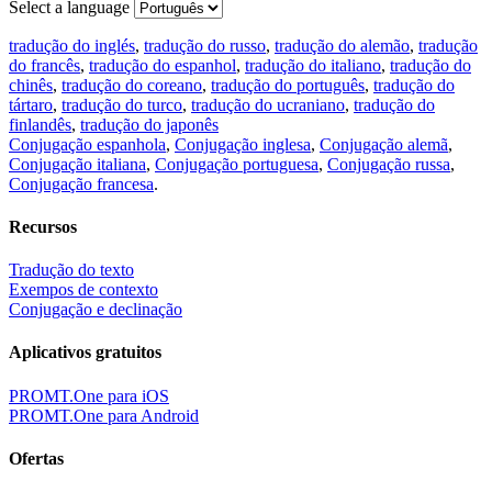
Select a language
tradução do inglés
,
tradução do russo
,
tradução do alemão
,
tradução
do francês
,
tradução do espanhol
,
tradução do italiano
,
tradução do
chinês
,
tradução do coreano
,
tradução do português
,
tradução do
tártaro
,
tradução do turco
,
tradução do ucraniano
,
tradução do
finlandês
,
tradução do japonês
Conjugação espanhola
,
Conjugação inglesa
,
Conjugação alemã
,
Conjugação italiana
,
Conjugação portuguesa
,
Conjugação russa
,
Conjugação francesa
.
Recursos
Tradução do texto
Exempos de contexto
Conjugação e declinação
Aplicativos gratuitos
PROMT.One para iOS
PROMT.One para Android
Ofertas