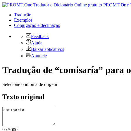
PROMT.
One
Tradução
Exemplos
Conjugação
e declinação
Feedback
Ajuda
Baixar aplicativos
Anuncie
Tradução de “comisaría” para o
Selecione o idioma de origem
Texto original
9
/
5000