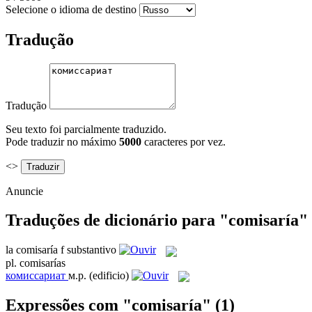
Selecione o idioma de destino
Tradução
Tradução
Seu texto foi parcialmente traduzido.
Pode traduzir no máximo
5000
caracteres por vez.
<>
Anuncie
Traduções de dicionário para "comisaría"
la
comisaría
f
substantivo
pl.
comisarías
комиссариат
м.р.
(edificio)
Expressões com "comisaría"
(1)