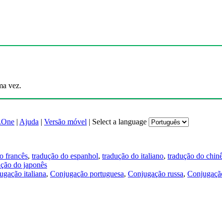
ma vez.
.One
|
Ajuda
|
Versão móvel
|
Select a language
o francês
,
tradução do espanhol
,
tradução do italiano
,
tradução do chin
ução do japonês
ugação italiana
,
Conjugação portuguesa
,
Conjugação russa
,
Conjugação