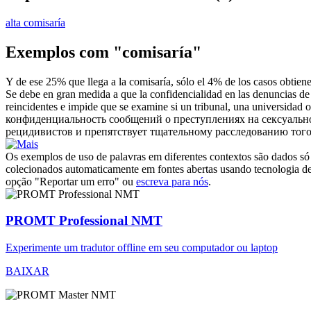
alta comisaría
Exemplos com "comisaría"
Y de ese 25% que llega a la
comisaría
, sólo el 4% de los casos obtie
Se debe en gran medida a que la confidencialidad en las denuncias de d
reincidentes e impide que se examine si un tribunal, una universidad 
конфиденциальность сообщений о преступлениях на сексуальн
рецидивистов и препятствует тщательному расследованию того
Os exemplos de uso de palavras em diferentes contextos são dados só p
colecionados automaticamente em fontes abertas usando tecnologia de 
opção "Reportar um erro" ou
escreva para nós
.
PROMT Professional NMT
Experimente um tradutor offline em seu computador ou laptop
BAIXAR