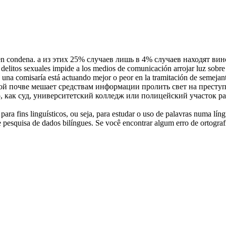
nen condena.
а из этих 25% случаев лишь в 4% случаев находят ви
elitos sexuales impide a los medios de comunicación arrojar luz sobre di
o una
comisaría
está actuando mejor o peor en la tramitación de semejan
ой почве мешает средствам информации пролить свет на престу
, как суд, университетский колледж или полицейский участок р
ara fins linguísticos, ou seja, para estudar o uso de palavras numa lín
pesquisa de dados bilíngues. Se você encontrar algum erro de ortografia