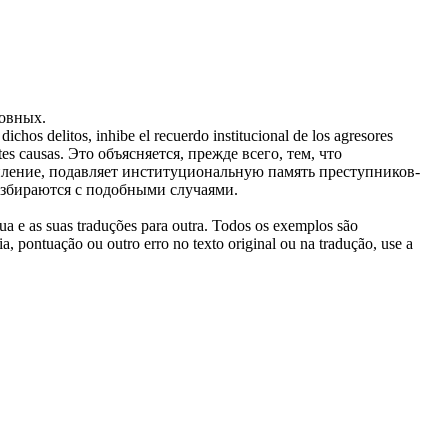
новных.
chos delitos, inhibe el recuerdo institucional de los agresores
tes causas.
Это объясняется, прежде всего, тем, что
пление, подавляет институциональную память преступников-
азбираются с подобными случаями.
gua e as suas traduções para outra. Todos os exemplos são
, pontuação ou outro erro no texto original ou na tradução, use a