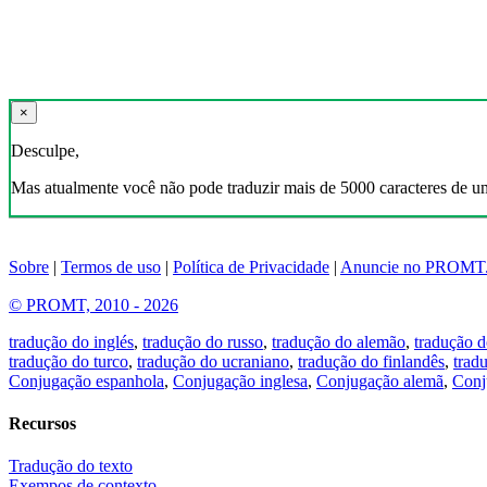
×
Desculpe,
Mas atualmente você não pode traduzir mais de 5000 caracteres de u
Sobre
|
Termos de uso
|
Política de Privacidade
|
Anuncie no PROMT
© PROMT, 2010 - 2026
tradução do inglés
,
tradução do russo
,
tradução do alemão
,
tradução d
tradução do turco
,
tradução do ucraniano
,
tradução do finlandês
,
trad
Conjugação espanhola
,
Conjugação inglesa
,
Conjugação alemã
,
Conj
Recursos
Tradução do texto
Exempos de contexto