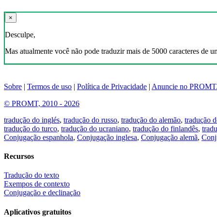
×
Desculpe,
Mas atualmente você não pode traduzir mais de 5000 caracteres de u
Sobre
|
Termos de uso
|
Política de Privacidade
|
Anuncie no PROMT
© PROMT, 2010 - 2026
tradução do inglés
,
tradução do russo
,
tradução do alemão
,
tradução d
tradução do turco
,
tradução do ucraniano
,
tradução do finlandês
,
trad
Conjugação espanhola
,
Conjugação inglesa
,
Conjugação alemã
,
Conj
Recursos
Tradução do texto
Exempos de contexto
Conjugação e declinação
Aplicativos gratuitos