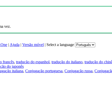
ma vez.
.One
|
Ajuda
|
Versão móvel
|
Select a language
o francês
,
tradução do espanhol
,
tradução do italiano
,
tradução do chin
ução do japonês
ugação italiana
,
Conjugação portuguesa
,
Conjugação russa
,
Conjugação