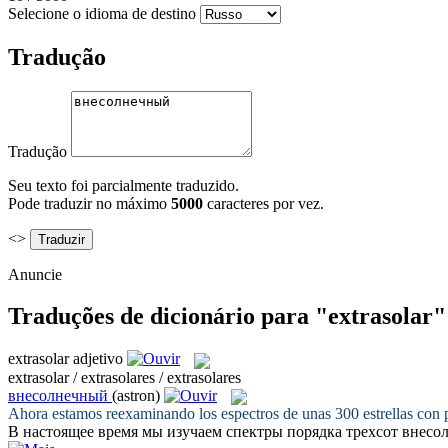
Selecione o idioma de destino
Tradução
Tradução
Seu texto foi parcialmente traduzido.
Pode traduzir no máximo
5000
caracteres por vez.
<>
Anuncie
Traduções de dicionário para "extrasolar"
extrasolar
adjetivo
extrasolar / extrasolares / extrasolares
внесолнечный
(astron)
Ahora estamos reexaminando los espectros de unas 300 estrellas con 
В настоящее время мы изучаем спектры порядка трехсот
внесо