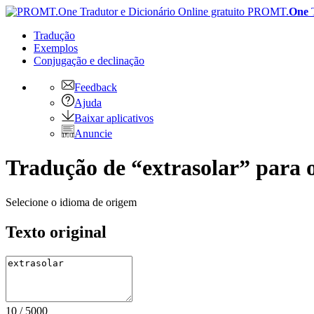
PROMT.
One
Tradução
Exemplos
Conjugação
e declinação
Feedback
Ajuda
Baixar aplicativos
Anuncie
Tradução de “extrasolar” para o
Selecione o idioma de origem
Texto original
10
/
5000