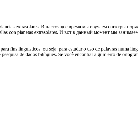
planetas
extrasolares
.
В настоящее время мы изучаем спектры поря
ellas con planetas
extrasolares
.
И вот в данный момент мы занимаемс
ara fins linguísticos, ou seja, para estudar o uso de palavras numa lín
pesquisa de dados bilíngues. Se você encontrar algum erro de ortografia