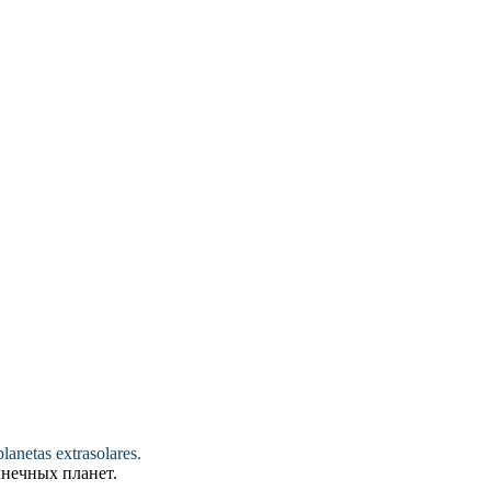
planetas
extrasolares
.
лнечных
планет.