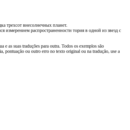
дка трехсот
внесолнечных
планет.
я измерением распространенности тория в одной из звезд с
gua e as suas traduções para outra. Todos os exemplos são
, pontuação ou outro erro no texto original ou na tradução, use a