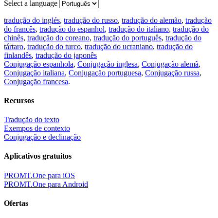
Select a language
tradução do inglés
,
tradução do russo
,
tradução do alemão
,
tradução
do francês
,
tradução do espanhol
,
tradução do italiano
,
tradução do
chinês
,
tradução do coreano
,
tradução do português
,
tradução do
tártaro
,
tradução do turco
,
tradução do ucraniano
,
tradução do
finlandês
,
tradução do japonês
Conjugação espanhola
,
Conjugação inglesa
,
Conjugação alemã
,
Conjugação italiana
,
Conjugação portuguesa
,
Conjugação russa
,
Conjugação francesa
.
Recursos
Tradução do texto
Exempos de contexto
Conjugação e declinação
Aplicativos gratuitos
PROMT.One para iOS
PROMT.One para Android
Ofertas