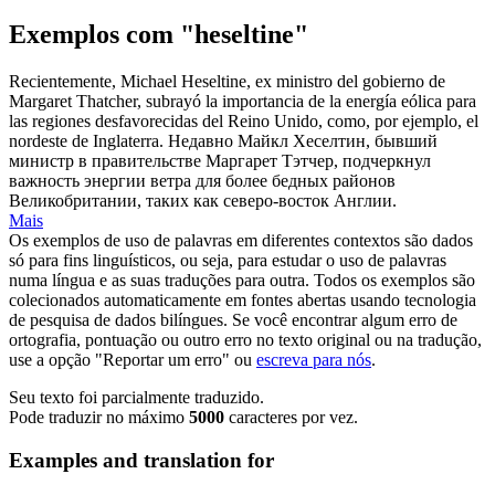
Exemplos com "heseltine"
Recientemente, Michael
Heseltine
, ex ministro del gobierno de
Margaret Thatcher, subrayó la importancia de la energía eólica para
las regiones desfavorecidas del Reino Unido, como, por ejemplo, el
nordeste de Inglaterra.
Недавно Майкл Хеселтин, бывший
министр в правительстве Маргарет Тэтчер, подчеркнул
важность энергии ветра для более бедных районов
Великобритании, таких как северо-восток Англии.
Mais
Os exemplos de uso de palavras em diferentes contextos são dados
só para fins linguísticos, ou seja, para estudar o uso de palavras
numa língua e as suas traduções para outra. Todos os exemplos são
colecionados automaticamente em fontes abertas usando tecnologia
de pesquisa de dados bilíngues. Se você encontrar algum erro de
ortografia, pontuação ou outro erro no texto original ou na tradução,
use a opção "Reportar um erro" ou
escreva para nós
.
Seu texto foi parcialmente traduzido.
Pode traduzir no máximo
5000
caracteres por vez.
Examples and translation for