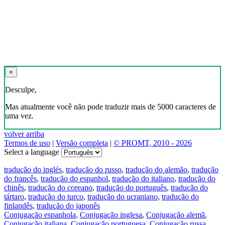
×
Desculpe,
Mas atualmente você não pode traduzir mais de 5000 caracteres de
uma vez.
volver arriba
Termos de uso
|
Versão completa
|
© PROMT, 2010 - 2026
Select a language
tradução do inglés
,
tradução do russo
,
tradução do alemão
,
tradução
do francês
,
tradução do espanhol
,
tradução do italiano
,
tradução do
chinês
,
tradução do coreano
,
tradução do português
,
tradução do
tártaro
,
tradução do turco
,
tradução do ucraniano
,
tradução do
finlandês
,
tradução do japonês
Conjugação espanhola
,
Conjugação inglesa
,
Conjugação alemã
,
Conjugação italiana
,
Conjugação portuguesa
,
Conjugação russa
,