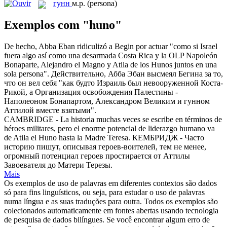
гунн
м.р.
(persona)
Exemplos com "huno"
De hecho, Abba Eban ridiculizó a Begin por actuar "como si Israel
fuera algo así como una desarmada Costa Rica y la OLP Napoleón
Bonaparte, Alejandro el Magno y Atila de los
Hunos
juntos en una
sola persona".
Действительно, Абба Эбан высмеял Бегина за то,
что он вел себя "как будто Израиль был невооруженной Коста-
Рикой, а Организация освобождения Палестины -
Наполеоном Бонапартом, Александром Великим и
гунном
Аттилой вместе взятыми".
CAMBRIDGE - La historia muchas veces se escribe en términos de
héroes militares, pero el enorme potencial de liderazgo humano va
de Atila el
Huno
hasta la Madre Teresa.
КЕМБРИДЖ - Часто
историю пишут, описывая героев-воителей, тем не менее,
огромный потенциал героев простирается от Аттилы
Завоевателя до Матери Терезы.
Mais
Os exemplos de uso de palavras em diferentes contextos são dados
só para fins linguísticos, ou seja, para estudar o uso de palavras
numa língua e as suas traduções para outra. Todos os exemplos são
colecionados automaticamente em fontes abertas usando tecnologia
de pesquisa de dados bilíngues. Se você encontrar algum erro de