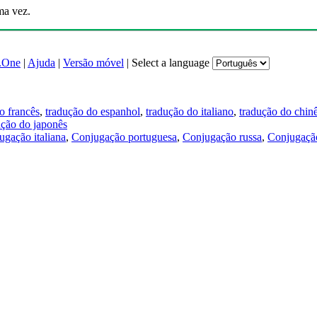
ma vez.
.One
|
Ajuda
|
Versão móvel
|
Select a language
o francês
,
tradução do espanhol
,
tradução do italiano
,
tradução do chin
ução do japonês
ugação italiana
,
Conjugação portuguesa
,
Conjugação russa
,
Conjugação