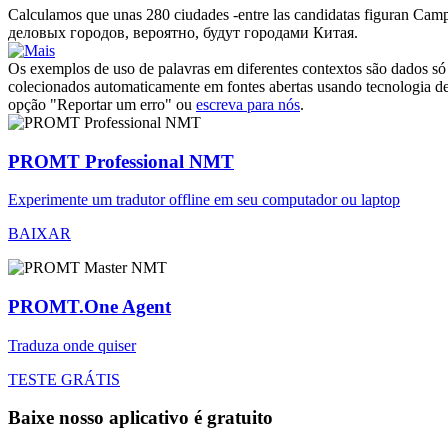
Calculamos que unas 280 ciudades -entre las candidatas figuran Camp
деловых городов, вероятно, будут городами Китая.
Os exemplos de uso de palavras em diferentes contextos são dados só p
colecionados automaticamente em fontes abertas usando tecnologia de 
opção "Reportar um erro" ou
escreva para nós
.
PROMT Professional NMT
Experimente um tradutor offline em seu computador ou laptop
BAIXAR
PROMT.One Agent
Traduza onde quiser
TESTE GRÁTIS
Baixe nosso aplicativo é gratuito