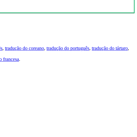
ês
,
tradução do coreano
,
tradução do português
,
tradução do tártaro
,
 francesa
.