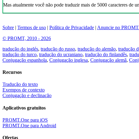
Mas atualmente você não pode traduzir mais de 5000 caracteres de u
Sobre
|
Termos de uso
|
Política de Privacidade
|
Anuncie no PROMT
© PROMT, 2010 - 2026
tradução do inglés
,
tradução do russo
,
tradução do alemão
,
tradução d
tradução do turco
,
tradução do ucraniano
,
tradução do finlandês
,
trad
Conjugação espanhola
,
Conjugação inglesa
,
Conjugação alemã
,
Conj
Recursos
Tradução do texto
Exempos de contexto
Conjugação e declinação
Aplicativos gratuitos
PROMT.One para iOS
PROMT.One para Android
Ofertas