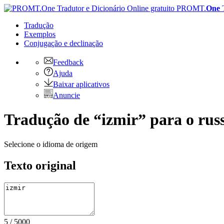
PROMT.
One
Tradução
Exemplos
Conjugação
e declinação
Feedback
Ajuda
Baixar aplicativos
Anuncie
Tradução de “izmir” para o rus
Selecione o idioma de origem
Texto original
5
/
5000