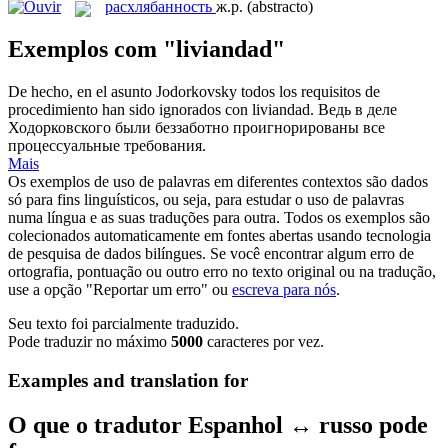
расхлябанность
ж.р.
(abstracto)
Exemplos com "liviandad"
De hecho, en el asunto Jodorkovsky todos los requisitos de
procedimiento han sido ignorados con
liviandad
.
Ведь в деле
Ходорковского были беззаботно проигнорированы все
процессуальные требования.
Mais
Os exemplos de uso de palavras em diferentes contextos são dados
só para fins linguísticos, ou seja, para estudar o uso de palavras
numa língua e as suas traduções para outra. Todos os exemplos são
colecionados automaticamente em fontes abertas usando tecnologia
de pesquisa de dados bilíngues. Se você encontrar algum erro de
ortografia, pontuação ou outro erro no texto original ou na tradução,
use a opção "Reportar um erro" ou
escreva para nós
.
Seu texto foi parcialmente traduzido.
Pode traduzir no máximo
5000
caracteres por vez.
Examples and translation for
O que o tradutor Espanhol ↔ russo pode