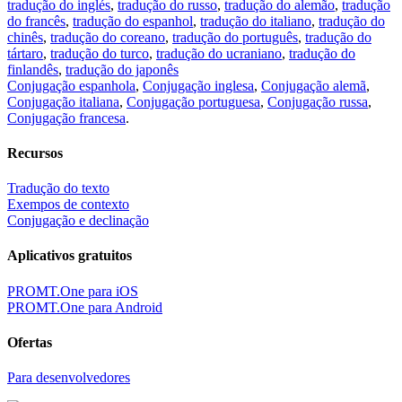
tradução do inglés
,
tradução do russo
,
tradução do alemão
,
tradução
do francês
,
tradução do espanhol
,
tradução do italiano
,
tradução do
chinês
,
tradução do coreano
,
tradução do português
,
tradução do
tártaro
,
tradução do turco
,
tradução do ucraniano
,
tradução do
finlandês
,
tradução do japonês
Conjugação espanhola
,
Conjugação inglesa
,
Conjugação alemã
,
Conjugação italiana
,
Conjugação portuguesa
,
Conjugação russa
,
Conjugação francesa
.
Recursos
Tradução do texto
Exempos de contexto
Conjugação e declinação
Aplicativos gratuitos
PROMT.One para iOS
PROMT.One para Android
Ofertas
Para desenvolvedores