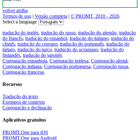
volver arriba
Termos de uso
|
Versão completa
|
© PROMT, 2010 - 2026
Select a language
tradução do inglés
,
tradução do russo
,
tradução do alemão
,
tradução
do francês
,
tradução do espanhol
,
tradução do italiano
,
tradução do
chinês
,
tradução do coreano
,
tradução do português
,
tradução do
tártaro
,
tradução do turco
,
tradução do ucraniano
,
tradução do
finlandês
,
tradução do japonês
Conjugação espanhola
,
Conjugação inglesa
,
Conjugação alemã
,
Conjugação italiana
,
Conjugação portuguesa
,
Conjugação russa
,
Conjugação francesa
.
Recursos
Tradução do texto
Exempos de contexto
Conjugação e declinação
Aplicativos gratuitos
PROMT.One para iOS
PROMT.One para Android