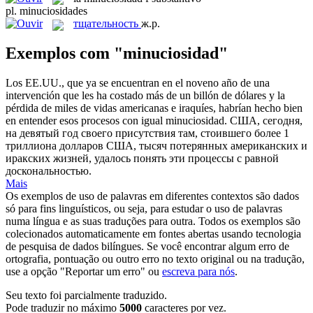
pl.
minuciosidades
тщательность
ж.р.
Exemplos com "minuciosidad"
Los EE.UU., que ya se encuentran en el noveno año de una
intervención que les ha costado más de un billón de dólares y la
pérdida de miles de vidas americanas e iraquíes, habrían hecho bien
en entender esos procesos con igual
minuciosidad
.
США, сегодня,
на девятый год своего присутствия там, стоившего более 1
триллиона долларов США, тысяч потерянных американских и
иракских жизней, удалось понять эти процессы с равной
доскональностью.
Mais
Os exemplos de uso de palavras em diferentes contextos são dados
só para fins linguísticos, ou seja, para estudar o uso de palavras
numa língua e as suas traduções para outra. Todos os exemplos são
colecionados automaticamente em fontes abertas usando tecnologia
de pesquisa de dados bilíngues. Se você encontrar algum erro de
ortografia, pontuação ou outro erro no texto original ou na tradução,
use a opção "Reportar um erro" ou
escreva para nós
.
Seu texto foi parcialmente traduzido.
Pode traduzir no máximo
5000
caracteres por vez.