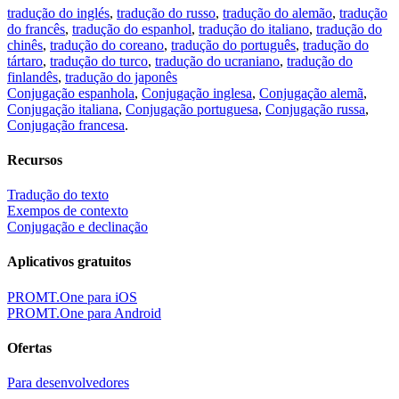
Tradutor, dicionário e guia de conversação,
20+ idiomas, traduções favoritas.
Repartir com a tradução
×
Carregando…
A referência direta à tradução:
×