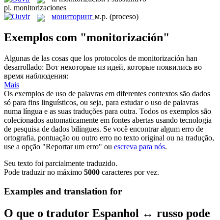
pl.
monitorizaciones
мониторинг
м.р.
(proceso)
Exemplos com "monitorización"
Algunas de las cosas que los protocolos de
monitorización
han
desarrollado:
Вот некоторые из идей, которые появились во
время наблюдения:
Mais
Os exemplos de uso de palavras em diferentes contextos são dados
só para fins linguísticos, ou seja, para estudar o uso de palavras
numa língua e as suas traduções para outra. Todos os exemplos são
colecionados automaticamente em fontes abertas usando tecnologia
de pesquisa de dados bilíngues. Se você encontrar algum erro de
ortografia, pontuação ou outro erro no texto original ou na tradução,
use a opção "Reportar um erro" ou
escreva para nós
.
Seu texto foi parcialmente traduzido.
Pode traduzir no máximo
5000
caracteres por vez.
Examples and translation for
O que o tradutor Espanhol ↔ russo pode