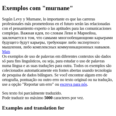
Exemplos com "murnane"
Según Levy y
Murnane
, lo importante es que las carreras
profesionales más prometedoras en el futuro serán las relacionadas
con el pensamiento experto o las aptitudes para las comunicaciones
complejas.
Важная идея, по словам Леви и Марнейна,
заключается в том, что самыми многообещающими карьерами
будущего будут карьеры, требующие либо экспертного
мышления, либо комплексных коммуникационных навыков.
Mais
Os exemplos de uso de palavras em diferentes contextos são dados
só para fins linguísticos, ou seja, para estudar o uso de palavras
numa língua e as suas traduções para outra. Todos os exemplos são
colecionados automaticamente em fontes abertas usando tecnologia
de pesquisa de dados bilíngues. Se você encontrar algum erro de
ortografia, pontuação ou outro erro no texto original ou na tradução,
use a opção "Reportar um erro" ou
escreva para nós
.
Seu texto foi parcialmente traduzido.
Pode traduzir no máximo
5000
caracteres por vez.
Examples and translation for