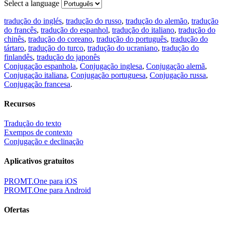
Select a language
tradução do inglés
,
tradução do russo
,
tradução do alemão
,
tradução
do francês
,
tradução do espanhol
,
tradução do italiano
,
tradução do
chinês
,
tradução do coreano
,
tradução do português
,
tradução do
tártaro
,
tradução do turco
,
tradução do ucraniano
,
tradução do
finlandês
,
tradução do japonês
Conjugação espanhola
,
Conjugação inglesa
,
Conjugação alemã
,
Conjugação italiana
,
Conjugação portuguesa
,
Conjugação russa
,
Conjugação francesa
.
Recursos
Tradução do texto
Exempos de contexto
Conjugação e declinação
Aplicativos gratuitos
PROMT.One para iOS
PROMT.One para Android
Ofertas