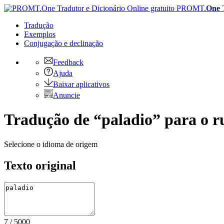
PROMT.
One
Tradução
Exemplos
Conjugação
e declinação
Feedback
Ajuda
Baixar aplicativos
Anuncie
Tradução de “paladio” para o r
Selecione o idioma de origem
Texto original
7
/
5000