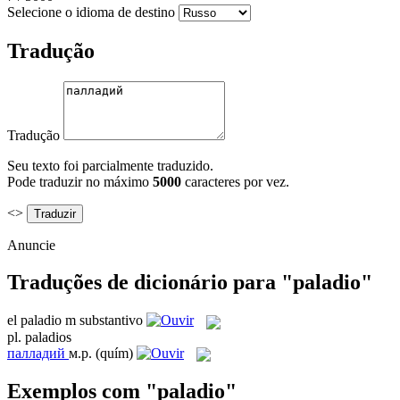
Selecione o idioma de destino
Tradução
Tradução
Seu texto foi parcialmente traduzido.
Pode traduzir no máximo
5000
caracteres por vez.
<>
Anuncie
Traduções de dicionário para "paladio"
el
paladio
m
substantivo
pl.
paladios
палладий
м.р.
(quím)
Exemplos com "paladio"