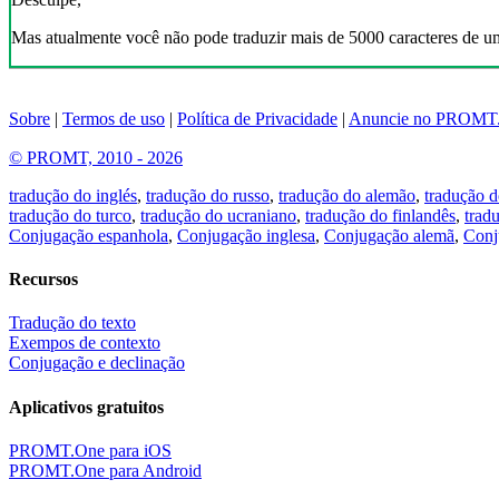
Mas atualmente você não pode traduzir mais de 5000 caracteres de u
Sobre
|
Termos de uso
|
Política de Privacidade
|
Anuncie no PROMT
© PROMT, 2010 - 2026
tradução do inglés
,
tradução do russo
,
tradução do alemão
,
tradução d
tradução do turco
,
tradução do ucraniano
,
tradução do finlandês
,
trad
Conjugação espanhola
,
Conjugação inglesa
,
Conjugação alemã
,
Conj
Recursos
Tradução do texto
Exempos de contexto
Conjugação e declinação
Aplicativos gratuitos
PROMT.One para iOS
PROMT.One para Android