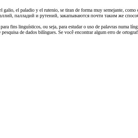
el galio, el
paladio
y el rutenio, se tiran de forma muy semejante, como o
галлий,
палладий
и рутений, закапываются почти таким же способ
ara fins linguísticos, ou seja, para estudar o uso de palavras numa lín
pesquisa de dados bilíngues. Se você encontrar algum erro de ortografia