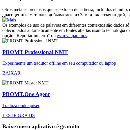
Otros metales preciosos que se extraen de la tierra, incluidos el indio, 
драгоценные металлы, добываемые из Земли, включая индий, 
Os exemplos de uso de palavras em diferentes contextos são dados só p
colecionados automaticamente em fontes abertas usando tecnologia de 
opção "Reportar um erro" ou
escreva para nós
.
PROMT Professional NMT
Experimente um tradutor offline em seu computador ou laptop
BAIXAR
PROMT.One Agent
Traduza onde quiser
TESTE GRÁTIS
Baixe nosso aplicativo é gratuito