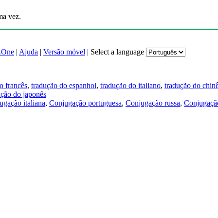
ma vez.
.One
|
Ajuda
|
Versão móvel
|
Select a language
o francês
,
tradução do espanhol
,
tradução do italiano
,
tradução do chin
ução do japonês
ugação italiana
,
Conjugação portuguesa
,
Conjugação russa
,
Conjugação