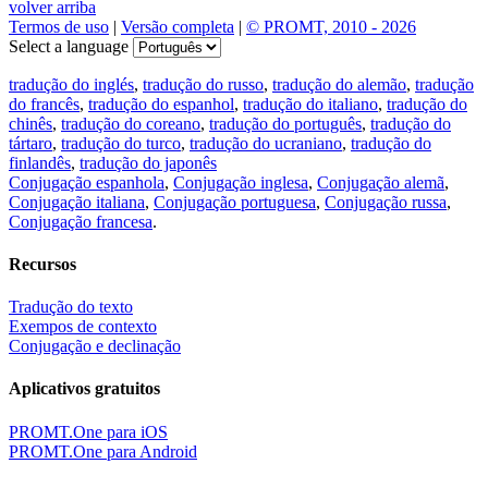
volver arriba
Termos de uso
|
Versão completa
|
© PROMT, 2010 - 2026
Select a language
tradução do inglés
,
tradução do russo
,
tradução do alemão
,
tradução
do francês
,
tradução do espanhol
,
tradução do italiano
,
tradução do
chinês
,
tradução do coreano
,
tradução do português
,
tradução do
tártaro
,
tradução do turco
,
tradução do ucraniano
,
tradução do
finlandês
,
tradução do japonês
Conjugação espanhola
,
Conjugação inglesa
,
Conjugação alemã
,
Conjugação italiana
,
Conjugação portuguesa
,
Conjugação russa
,
Conjugação francesa
.
Recursos
Tradução do texto
Exempos de contexto
Conjugação e declinação
Aplicativos gratuitos
PROMT.One para iOS
PROMT.One para Android