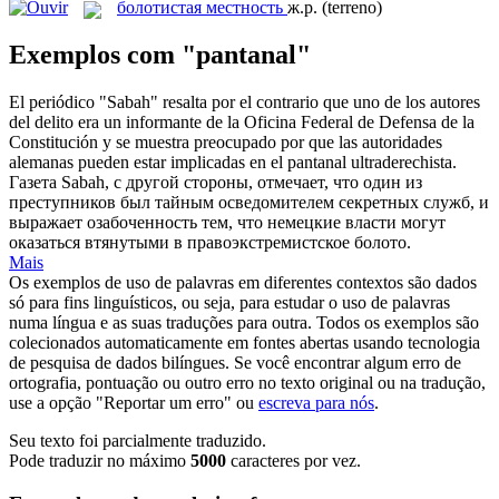
болотистая местность
ж.р.
(terreno)
Exemplos com "pantanal"
El periódico "Sabah" resalta por el contrario que uno de los autores
del delito era un informante de la Oficina Federal de Defensa de la
Constitución y se muestra preocupado por que las autoridades
alemanas pueden estar implicadas en el
pantanal
ultraderechista.
Газета Sabah, с другой стороны, отмечает, что один из
преступников был тайным осведомителем секретных служб, и
выражает озабоченность тем, что немецкие власти могут
оказаться втянутыми в правоэкстремистское болото.
Mais
Os exemplos de uso de palavras em diferentes contextos são dados
só para fins linguísticos, ou seja, para estudar o uso de palavras
numa língua e as suas traduções para outra. Todos os exemplos são
colecionados automaticamente em fontes abertas usando tecnologia
de pesquisa de dados bilíngues. Se você encontrar algum erro de
ortografia, pontuação ou outro erro no texto original ou na tradução,
use a opção "Reportar um erro" ou
escreva para nós
.
Seu texto foi parcialmente traduzido.
Pode traduzir no máximo
5000
caracteres por vez.