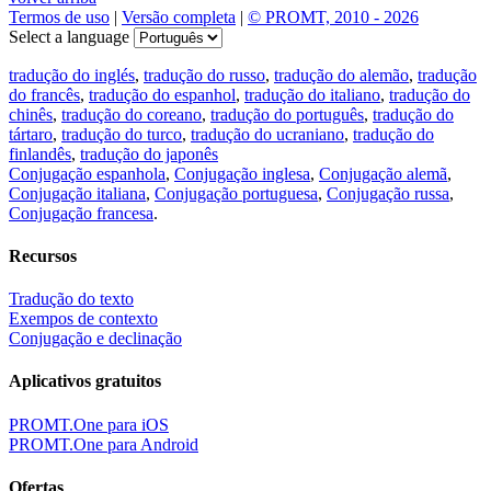
Termos de uso
|
Versão completa
|
© PROMT, 2010 - 2026
Select a language
tradução do inglés
,
tradução do russo
,
tradução do alemão
,
tradução
do francês
,
tradução do espanhol
,
tradução do italiano
,
tradução do
chinês
,
tradução do coreano
,
tradução do português
,
tradução do
tártaro
,
tradução do turco
,
tradução do ucraniano
,
tradução do
finlandês
,
tradução do japonês
Conjugação espanhola
,
Conjugação inglesa
,
Conjugação alemã
,
Conjugação italiana
,
Conjugação portuguesa
,
Conjugação russa
,
Conjugação francesa
.
Recursos
Tradução do texto
Exempos de contexto
Conjugação e declinação
Aplicativos gratuitos
PROMT.One para iOS
PROMT.One para Android
Ofertas