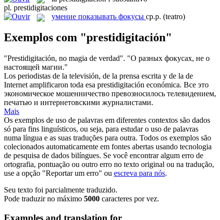
pl.
prestidigitaciones
умение показывать фокусы
ср.р.
(teatro)
Exemplos com "prestidigitación"
"
Prestidigitación
, no magia de verdad".
"О разных фокусах, не о
настоящей магии."
Los periodistas de la televisión, de la prensa escrita y de la de
Internet amplificaron toda esa
prestidigitación
económica.
Все это
экономическое мошенничество превозносилось телевидением,
печатью и интернетовскими журналистами.
Mais
Os exemplos de uso de palavras em diferentes contextos são dados
só para fins linguísticos, ou seja, para estudar o uso de palavras
numa língua e as suas traduções para outra. Todos os exemplos são
colecionados automaticamente em fontes abertas usando tecnologia
de pesquisa de dados bilíngues. Se você encontrar algum erro de
ortografia, pontuação ou outro erro no texto original ou na tradução,
use a opção "Reportar um erro" ou
escreva para nós
.
Seu texto foi parcialmente traduzido.
Pode traduzir no máximo
5000
caracteres por vez.
Examples and translation for