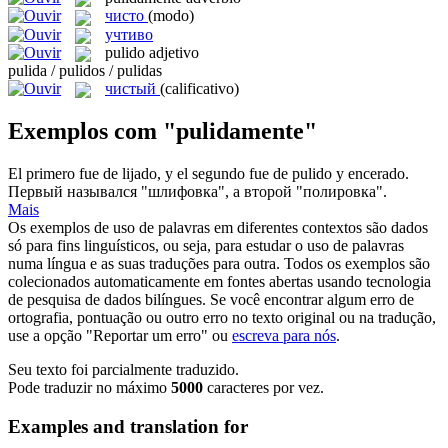
чисто
(modo)
учтиво
pulido
adjetivo
pulida / pulidos / pulidas
чистый
(calificativo)
Exemplos com "pulidamente"
El primero fue de lijado, y el segundo fue de
pulido
y encerado.
Первый назывался "
шлифовка
", а второй "полировка".
Mais
Os exemplos de uso de palavras em diferentes contextos são dados
só para fins linguísticos, ou seja, para estudar o uso de palavras
numa língua e as suas traduções para outra. Todos os exemplos são
colecionados automaticamente em fontes abertas usando tecnologia
de pesquisa de dados bilíngues. Se você encontrar algum erro de
ortografia, pontuação ou outro erro no texto original ou na tradução,
use a opção "Reportar um erro" ou
escreva para nós
.
Seu texto foi parcialmente traduzido.
Pode traduzir no máximo
5000
caracteres por vez.
Examples and translation for