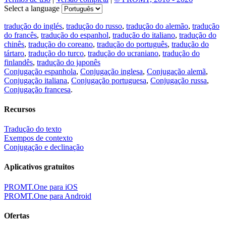
Select a language
tradução do inglés
,
tradução do russo
,
tradução do alemão
,
tradução
do francês
,
tradução do espanhol
,
tradução do italiano
,
tradução do
chinês
,
tradução do coreano
,
tradução do português
,
tradução do
tártaro
,
tradução do turco
,
tradução do ucraniano
,
tradução do
finlandês
,
tradução do japonês
Conjugação espanhola
,
Conjugação inglesa
,
Conjugação alemã
,
Conjugação italiana
,
Conjugação portuguesa
,
Conjugação russa
,
Conjugação francesa
.
Recursos
Tradução do texto
Exempos de contexto
Conjugação e declinação
Aplicativos gratuitos
PROMT.One para iOS
PROMT.One para Android
Ofertas