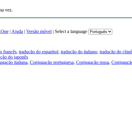
ma vez.
.One
|
Ajuda
|
Versão móvel
|
Select a language
o francês
,
tradução do espanhol
,
tradução do italiano
,
tradução do chin
ução do japonês
ugação italiana
,
Conjugação portuguesa
,
Conjugação russa
,
Conjugação