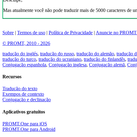
Mas atualmente você não pode traduzir mais de 5000 caracteres de u
Sobre
|
Termos de uso
|
Política de Privacidade
|
Anuncie no PROMT
© PROMT, 2010 - 2026
tradução do inglés
,
tradução do russo
,
tradução do alemão
,
tradução d
tradução do turco
,
tradução do ucraniano
,
tradução do finlandês
,
trad
Conjugação espanhola
,
Conjugação inglesa
,
Conjugação alemã
,
Conj
Recursos
Tradução do texto
Exempos de contexto
Conjugação e declinação
Aplicativos gratuitos
PROMT.One para iOS
PROMT.One para Android