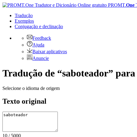
PROMT.
One
Tradução
Exemplos
Conjugação
e declinação
Feedback
Ajuda
Baixar aplicativos
Anuncie
Tradução de “saboteador” para 
Selecione o idioma de origem
Texto original
10
/
5000