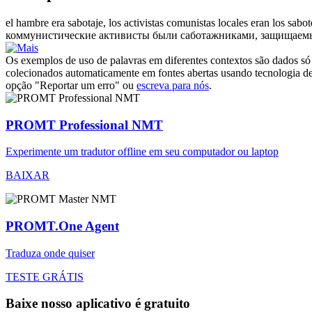
el hambre era sabotaje, los activistas comunistas locales eran los
sabot
коммунистические активисты были
саботажниками
, защищаем
Os exemplos de uso de palavras em diferentes contextos são dados só p
colecionados automaticamente em fontes abertas usando tecnologia de 
opção "Reportar um erro" ou
escreva para nós
.
PROMT Professional NMT
Experimente um tradutor offline em seu computador ou laptop
BAIXAR
PROMT.One Agent
Traduza onde quiser
TESTE GRÁTIS
Baixe nosso aplicativo é gratuito