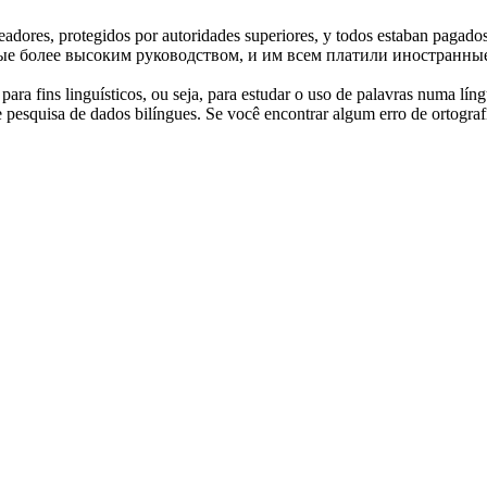
eadores
, protegidos por autoridades superiores, y todos estaban pagados
ые более высоким руководством, и им всем платили иностранн
ara fins linguísticos, ou seja, para estudar o uso de palavras numa lín
pesquisa de dados bilíngues. Se você encontrar algum erro de ortografia