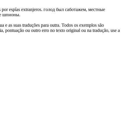
 por espías extranjeros.
голод был саботажем, местные
ые шпионы.
gua e as suas traduções para outra. Todos os exemplos são
, pontuação ou outro erro no texto original ou na tradução, use a