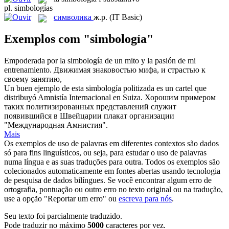
pl.
simbologías
символика
ж.р.
(IT Basic)
Exemplos com "simbología"
Empoderada por la
simbología
de un mito y la pasión de mi
entrenamiento.
Движимая знаковостью мифа, и страстью к
своему занятию,
Un buen ejemplo de esta
simbología
politizada es un cartel que
distribuyó Amnistía Internacional en Suiza.
Хорошим примером
таких политизированных представлений служит
появившийся в Швейцарии плакат организации
"Международная Амнистия".
Mais
Os exemplos de uso de palavras em diferentes contextos são dados
só para fins linguísticos, ou seja, para estudar o uso de palavras
numa língua e as suas traduções para outra. Todos os exemplos são
colecionados automaticamente em fontes abertas usando tecnologia
de pesquisa de dados bilíngues. Se você encontrar algum erro de
ortografia, pontuação ou outro erro no texto original ou na tradução,
use a opção "Reportar um erro" ou
escreva para nós
.
Seu texto foi parcialmente traduzido.
Pode traduzir no máximo
5000
caracteres por vez.