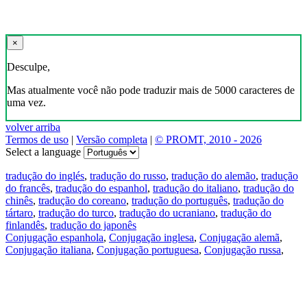
×
Desculpe,
Mas atualmente você não pode traduzir mais de 5000 caracteres de
uma vez.
volver arriba
Termos de uso
|
Versão completa
|
© PROMT, 2010 - 2026
Select a language
tradução do inglés
,
tradução do russo
,
tradução do alemão
,
tradução
do francês
,
tradução do espanhol
,
tradução do italiano
,
tradução do
chinês
,
tradução do coreano
,
tradução do português
,
tradução do
tártaro
,
tradução do turco
,
tradução do ucraniano
,
tradução do
finlandês
,
tradução do japonês
Conjugação espanhola
,
Conjugação inglesa
,
Conjugação alemã
,
Conjugação italiana
,
Conjugação portuguesa
,
Conjugação russa
,
Conjugação francesa
.
Recursos