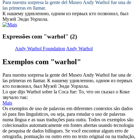
Para nuestra sorpresa la gente del Museo Andy
Warhol
fue una de
las primeras en llamar.
К нашему удивлению, одним из первых кто позвонил, был
Музей Энди
Уорхола
.
Expressões com "warhol"
(2)
Andy Warhol Foundation
Andy Warhol
Exemplos com "warhol"
Para nuestra sorpresa la gente del Museo Andy
Warhol
fue una de
las primeras en llamar.
К нашему удивлению, одним из первых
кто позвонил, был Музей Энди
Уорхола
.
Lo que dijo
Warhol
sobre la Coca fue:
То, что он сказал о Коке
звучало так:
Mais
Os exemplos de uso de palavras em diferentes contextos são dados
só para fins linguísticos, ou seja, para estudar o uso de palavras
numa língua e as suas traduções para outra. Todos os exemplos são
colecionados automaticamente em fontes abertas usando tecnologia
de pesquisa de dados bilíngues. Se você encontrar algum erro de
ortografia, pontuação ou outro erro no texto original ou na tradução,