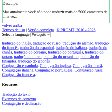
Desculpe,
Mas atualmente você não pode traduzir mais de 5000 caracteres de
uma vez.
volver arriba
Termos de uso
|
Versão completa
|
© PROMT, 2010 - 2026
Select a language
tradução do inglés
,
tradução do russo
,
tradução do alemão
,
tradução
do francês
,
tradução do espanhol
,
tradução do italiano
,
tradução do
chinês
,
tradução do coreano
,
tradução do português
,
tradução do
tártaro
,
tradução do turco
,
tradução do ucraniano
,
tradução do
finlandês
,
tradução do japonês
Conjugação espanhola
,
Conjugação inglesa
,
Conjugação alemã
,
Conjugação italiana
,
Conjugação portuguesa
,
Conjugação russa
,
Conjugação francesa
.
Recursos
Tradução do texto
Exempos de contexto
Conjugação e declinação