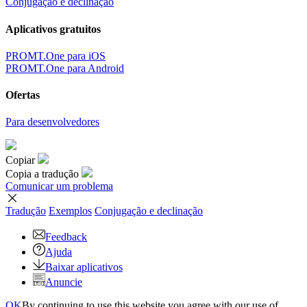
Conjugação e declinação
Aplicativos gratuitos
PROMT.One para iOS
PROMT.One para Android
Ofertas
Para desenvolvedores
Copiar
Copia a tradução
Comunicar um problema
Tradução
Exemplos
Conjugação
e declinação
Feedback
Ajuda
Baixar aplicativos
Anuncie
OK
By continuing to use this website you agree with our use of