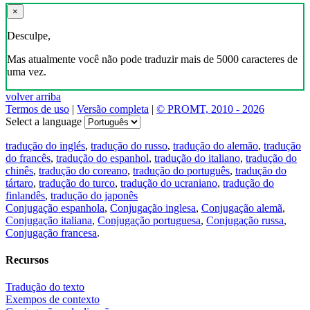
×
Desculpe,
Mas atualmente você não pode traduzir mais de 5000 caracteres de
uma vez.
volver arriba
Termos de uso
|
Versão completa
|
© PROMT, 2010 - 2026
Select a language
tradução do inglés
,
tradução do russo
,
tradução do alemão
,
tradução
do francês
,
tradução do espanhol
,
tradução do italiano
,
tradução do
chinês
,
tradução do coreano
,
tradução do português
,
tradução do
tártaro
,
tradução do turco
,
tradução do ucraniano
,
tradução do
finlandês
,
tradução do japonês
Conjugação espanhola
,
Conjugação inglesa
,
Conjugação alemã
,
Conjugação italiana
,
Conjugação portuguesa
,
Conjugação russa
,
Conjugação francesa
.
Recursos
Tradução do texto
Exempos de contexto