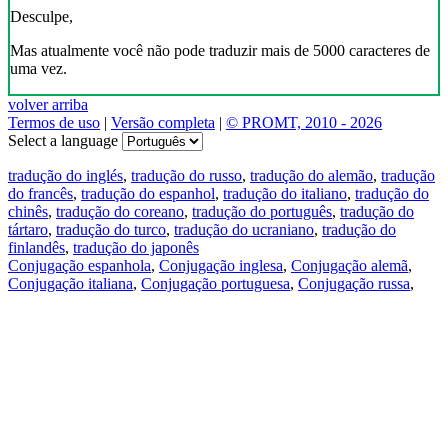
Desculpe,
Mas atualmente você não pode traduzir mais de 5000 caracteres de
uma vez.
volver arriba
Termos de uso
|
Versão completa
|
© PROMT, 2010 - 2026
Select a language
tradução do inglés
,
tradução do russo
,
tradução do alemão
,
tradução
do francês
,
tradução do espanhol
,
tradução do italiano
,
tradução do
chinês
,
tradução do coreano
,
tradução do português
,
tradução do
tártaro
,
tradução do turco
,
tradução do ucraniano
,
tradução do
finlandês
,
tradução do japonês
Conjugação espanhola
,
Conjugação inglesa
,
Conjugação alemã
,
Conjugação italiana
,
Conjugação portuguesa
,
Conjugação russa
,
Conjugação francesa
.
Recursos
Tradução do texto
Exempos de contexto
Conjugação e declinação