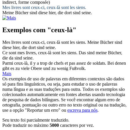
indirect, forme composée)
Mes livres sont ceux-ci,
ceux-là
sont les siens.
Meine Bücher sind
diese
hier, die dort sind seine.
Exemplos com "ceux-là"
Mes livres sont ceux-ci,
ceux-là
sont les siens.
Meine Bücher sind
diese
hier, die dort sind seine.
Ce sont mes livres,
ceux-là
sont les siens.
Das sind meine Bücher,
die da sind seine.
Parmi
ceux-là
, il y a trop de chefs et pas assez de soldats.
Bei denen
gibt es zu viele Obere und zu wenig Fußvolk.
Mais
Os exemplos de uso de palavras em diferentes contextos são dados
só para fins linguísticos, ou seja, para estudar o uso de palavras
numa língua e as suas traduções para outra. Todos os exemplos são
colecionados automaticamente em fontes abertas usando tecnologia
de pesquisa de dados bilíngues. Se você encontrar algum erro de
ortografia, pontuação ou outro erro no texto original ou na tradução,
use a opção "Reportar um erro" ou
escreva para nós
.
Seu texto foi parcialmente traduzido.
Pode traduzir no máximo
5000
caracteres por vez.