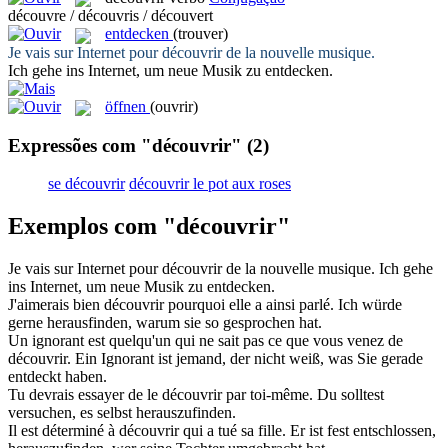
découvre / découvris / découvert
entdecken
(trouver)
Je vais sur Internet pour
découvrir
de la nouvelle musique.
Ich gehe ins Internet, um neue Musik zu
entdecken
.
öffnen
(ouvrir)
Expressões com "découvrir"
(2)
se découvrir
découvrir le pot aux roses
Exemplos com "découvrir"
Je vais sur Internet pour
découvrir
de la nouvelle musique.
Ich gehe
ins Internet, um neue Musik zu
entdecken
.
J'aimerais bien
découvrir
pourquoi elle a ainsi parlé.
Ich würde
gerne
herausfinden
, warum sie so gesprochen hat.
Un ignorant est quelqu'un qui ne sait pas ce que vous venez de
découvrir
.
Ein Ignorant ist jemand, der nicht weiß, was Sie gerade
entdeckt
haben.
Tu devrais essayer de le
découvrir
par toi-même.
Du solltest
versuchen, es selbst
herauszufinden
.
Il est déterminé à
découvrir
qui a tué sa fille.
Er ist fest entschlossen,