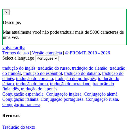
×
Desculpe,
Mas atualmente você não pode traduzir mais de 5000 caracteres de
uma vez.
volver arriba
Termos de uso
|
Versão completa
|
© PROMT, 2010 - 2026
Select a language
tradução do inglés
,
tradução do russo
,
tradução do alemão
,
tradução
do francês
,
tradução do espanhol
,
tradução do italiano
,
tradução do
chinês
,
tradução do coreano
,
tradução do português
,
tradução do
tártaro
,
tradução do turco
,
tradução do ucraniano
,
tradução do
finlandês
,
tradução do japonês
Conjugação espanhola
,
Conjugação inglesa
,
Conjugação alemã
,
Conjugação italiana
,
Conjugação portuguesa
,
Conjugação russa
,
Conjugação francesa
.
Recursos
Tradução do texto