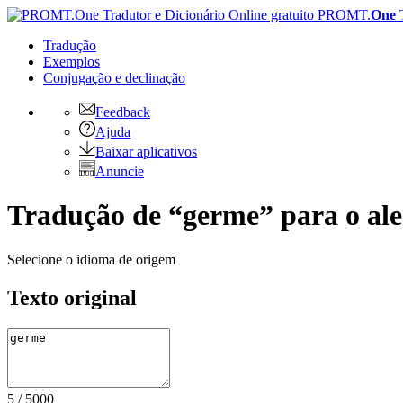
PROMT.
One
Tradução
Exemplos
Conjugação
e declinação
Feedback
Ajuda
Baixar aplicativos
Anuncie
Tradução de “germe” para o al
Selecione o idioma de origem
Texto original
5
/
5000