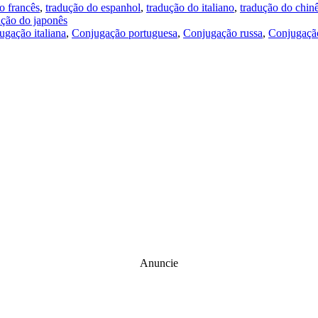
o francês
,
tradução do espanhol
,
tradução do italiano
,
tradução do chin
ução do japonês
ugação italiana
,
Conjugação portuguesa
,
Conjugação russa
,
Conjugação
Anuncie