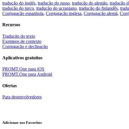
tradução do inglés
,
tradução do russo
,
tradução do alemão
,
tradução d
tradução do turco
,
tradução do ucraniano
,
tradução do finlandês
,
trad
Conjugação espanhola
,
Conjugação inglesa
,
Conjugação alemã
,
Conj
Recursos
Tradução do texto
Exempos de contexto
Conjugação e declinação
Aplicativos gratuitos
PROMT.One para iOS
PROMT.One para Android
Ofertas
Para desenvolvedores
Adicionar aos Favoritos