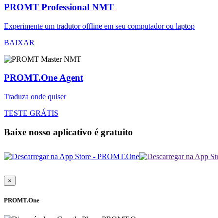
PROMT Professional NMT
Experimente um tradutor offline em seu computador ou laptop
BAIXAR
PROMT.One Agent
Traduza onde quiser
TESTE GRÁTIS
Baixe nosso aplicativo é gratuito
×
PROMT.One