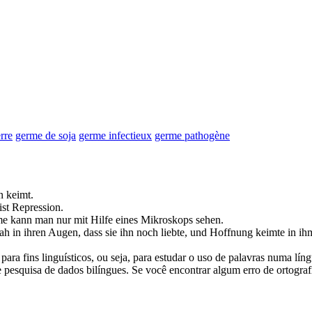
rre
germe de soja
germe infectieux
germe pathogène
en
keimt
.
ist Repression.
me
kann man nur mit Hilfe eines Mikroskops sehen.
ah in ihren Augen, dass sie ihn noch liebte, und Hoffnung
keimte
in ih
ara fins linguísticos, ou seja, para estudar o uso de palavras numa lín
pesquisa de dados bilíngues. Se você encontrar algum erro de ortografia