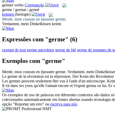
germer
verbo
Conjugação
germe / germai / germé
keimen
(biologie)
Merde, mon coussin en épeautre
germe
.
Verdammt, mein Dinkelkissen
keimt
.
Expressões com "germe"
(6)
exempt de tout germe microbien
germe de blé
germe de pommes de te
Exemplos com "germe"
Merde, mon coussin en épeautre
germe
.
Verdammt, mein Dinkelkiss
Le
germe
de la révolution est la répression.
Der
Keim
der Revolution 
Les
germes
peuvent seulement être vus à l'aide d'un microscope.
Kei
Il vit dans ses yeux qu'elle l'aimait encore et l'espoir
germa
en lui.
Er s
Os exemplos de uso de palavras em diferentes contextos são dados só p
colecionados automaticamente em fontes abertas usando tecnologia de 
opção "Reportar um erro" ou
escreva para nós
.