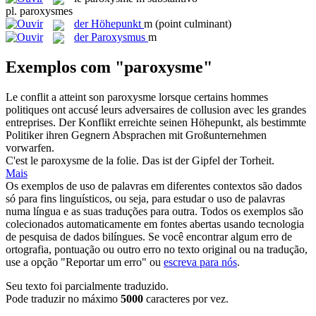
pl.
paroxysmes
der
Höhepunkt
m
(point culminant)
der
Paroxysmus
m
Exemplos com "paroxysme"
Le conflit a atteint son
paroxysme
lorsque certains hommes
politiques ont accusé leurs adversaires de collusion avec les grandes
entreprises.
Der Konflikt erreichte seinen
Höhepunkt
, als bestimmte
Politiker ihren Gegnern Absprachen mit Großunternehmen
vorwarfen.
C'est le
paroxysme
de la folie.
Das ist der Gipfel der Torheit.
Mais
Os exemplos de uso de palavras em diferentes contextos são dados
só para fins linguísticos, ou seja, para estudar o uso de palavras
numa língua e as suas traduções para outra. Todos os exemplos são
colecionados automaticamente em fontes abertas usando tecnologia
de pesquisa de dados bilíngues. Se você encontrar algum erro de
ortografia, pontuação ou outro erro no texto original ou na tradução,
use a opção "Reportar um erro" ou
escreva para nós
.
Seu texto foi parcialmente traduzido.
Pode traduzir no máximo
5000
caracteres por vez.