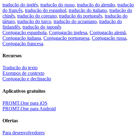
tradução do inglés
,
tradução do russo
,
tradução do alemão
,
tradução
do francês
,
tradução do espanhol
,
tradução do italiano
,
tradução do
chinês
,
tradução do coreano
,
tradução do português
,
tradução do
tártaro
,
tradução do turco
,
tradução do ucraniano
,
tradução do
finlandês
,
tradução do japonês
Conjugação espanhola
,
Conjugação inglesa
,
Conjugação alemã
,
Conjugação italiana
,
Conjugação portuguesa
,
Conjugação russa
,
Conjugação francesa
.
Recursos
Tradução do texto
Exempos de contexto
Conjugação e declinação
Aplicativos gratuitos
PROMT.One para iOS
PROMT.One para Android
Ofertas
Para desenvolvedores