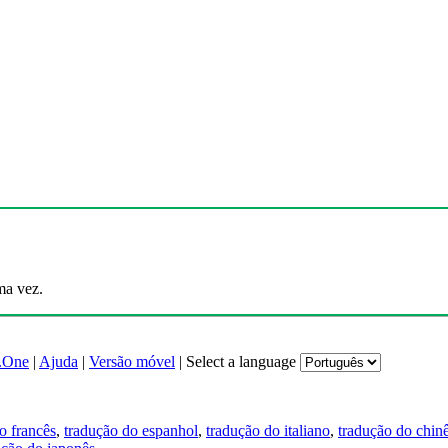
ma vez.
.One
|
Ajuda
|
Versão móvel
|
Select a language
o francês
,
tradução do espanhol
,
tradução do italiano
,
tradução do chin