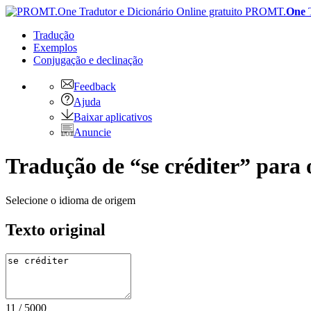
PROMT.
One
Tradução
Exemplos
Conjugação
e declinação
Feedback
Ajuda
Baixar aplicativos
Anuncie
Tradução de “se créditer” para
Selecione o idioma de origem
Texto original
11
/
5000