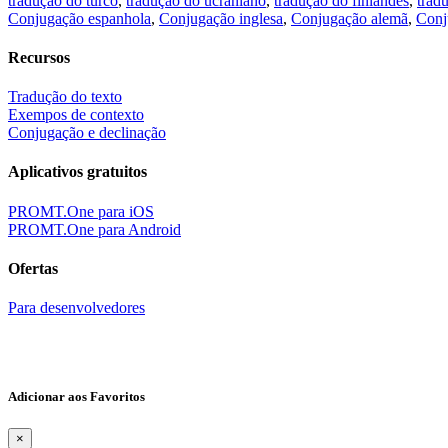
tradução do turco
,
tradução do ucraniano
,
tradução do finlandês
,
trad
Conjugação espanhola
,
Conjugação inglesa
,
Conjugação alemã
,
Conj
Recursos
Tradução do texto
Exempos de contexto
Conjugação e declinação
Aplicativos gratuitos
PROMT.One para iOS
PROMT.One para Android
Ofertas
Para desenvolvedores
Adicionar aos Favoritos
×