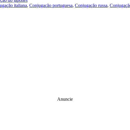
ução do japonês
ugação italiana
,
Conjugação portuguesa
,
Conjugação russa
,
Conjugação
Anuncie