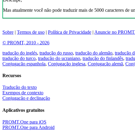
Mas atualmente você não pode traduzir mais de 5000 caracteres de u
Sobre
|
Termos de uso
|
Política de Privacidade
|
Anuncie no PROMT
© PROMT, 2010 - 2026
tradução do inglés
,
tradução do russo
,
tradução do alemão
,
tradução d
tradução do turco
,
tradução do ucraniano
,
tradução do finlandês
,
trad
Conjugação espanhola
,
Conjugação inglesa
,
Conjugação alemã
,
Conj
Recursos
Tradução do texto
Exempos de contexto
Conjugação e declinação
Aplicativos gratuitos
PROMT.One para iOS
PROMT.One para Android