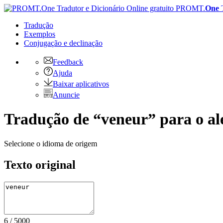
PROMT.
One
Tradução
Exemplos
Conjugação
e declinação
Feedback
Ajuda
Baixar aplicativos
Anuncie
Tradução de “veneur” para o a
Selecione o idioma de origem
Texto original
6
/
5000