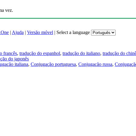
ma vez.
.One
|
Ajuda
|
Versão móvel
|
Select a language
o francês
,
tradução do espanhol
,
tradução do italiano
,
tradução do chin
ução do japonês
ugação italiana
,
Conjugação portuguesa
,
Conjugação russa
,
Conjugação