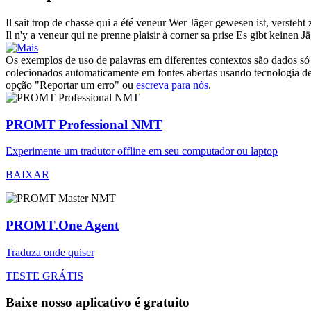
Il sait trop de chasse qui a été
veneur
Wer Jäger gewesen ist, versteht
Il n'y a
veneur
qui ne prenne plaisir à corner sa prise
Es gibt keinen Jä
Os exemplos de uso de palavras em diferentes contextos são dados só p
colecionados automaticamente em fontes abertas usando tecnologia de 
opção "Reportar um erro" ou
escreva para nós
.
PROMT Professional NMT
Experimente um tradutor offline em seu computador ou laptop
BAIXAR
PROMT.One Agent
Traduza onde quiser
TESTE GRÁTIS
Baixe nosso aplicativo é gratuito