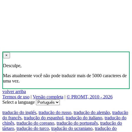
×
Desculpe,
Mas atualmente você não pode traduzir mais de 5000 caracteres de
uma vez.
volver arriba
Termos de uso
|
Versão completa
|
© PROMT, 2010 - 2026
Select a language
tradução do inglés
,
tradução do russo
,
tradução do alemão
,
tradução
do francês
,
tradução do espanhol
,
tradução do italiano
,
tradução do
chinês
,
tradução do coreano
,
tradução do português
,
tradução do
tártaro
,
tradução do turco
,
tradução do ucraniano
,
tradução do