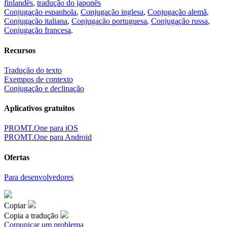
finlandês
,
tradução do japonês
Conjugação espanhola
,
Conjugação inglesa
,
Conjugação alemã
,
Conjugação italiana
,
Conjugação portuguesa
,
Conjugação russa
,
Conjugação francesa
.
Recursos
Tradução do texto
Exempos de contexto
Conjugação e declinação
Aplicativos gratuitos
PROMT.One para iOS
PROMT.One para Android
Ofertas
Para desenvolvedores
Copiar
Copia a tradução
Comunicar um problema