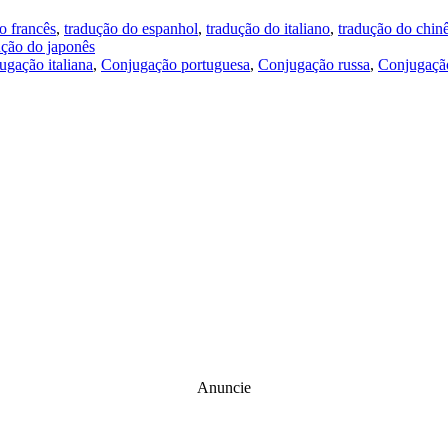
o francês
,
tradução do espanhol
,
tradução do italiano
,
tradução do chin
ução do japonês
ugação italiana
,
Conjugação portuguesa
,
Conjugação russa
,
Conjugação
Anuncie