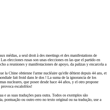
s aux médias, a seul droit à des meetings et des manifestations de
Las elecciones rusas son unas elecciones en las que el partido en
echo a reuniones y manifestaciones de apoyo, da palizas y encarcela a
que la Chine obtienne l'arme nucléaire qu'elle détient depuis 44 ans, et
ndiale fait froid dans le dos !
La suma de la ignorancia de los
rmas nucleares, que posee desde hace 44 años, y el otro propone
 provoca escalofríos!
gua e as suas traduções para outra. Todos os exemplos são
, pontuação ou outro erro no texto original ou na tradução, use a