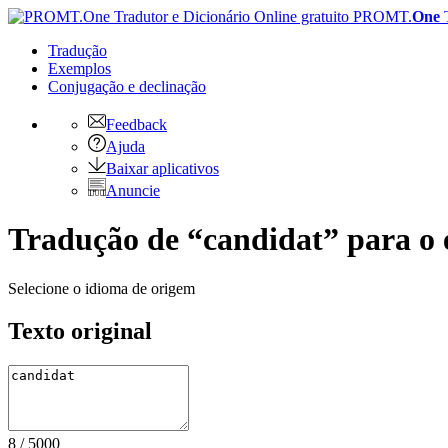
PROMT.
One
Tradução
Exemplos
Conjugação
e declinação
Feedback
Ajuda
Baixar aplicativos
Anuncie
Tradução de “candidat” para o 
Selecione o idioma de origem
Texto original
8
/
5000