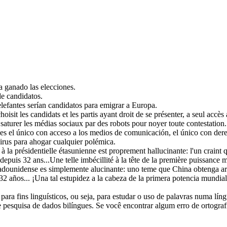
 ganado las elecciones.
 de
candidatos
.
lefantes serían
candidatos
para emigrar a Europa.
hoisit les
candidats
et les partis ayant droit de se présenter, a seul accè
it saturer les médias sociaux par des robots pour noyer toute contestation.
 es el único con acceso a los medios de comunicación, el único con der
virus para ahogar cualquier polémica.
 à la présidentielle étasunienne est proprement hallucinante: l'un craint 
puis 32 ans...Une telle imbécillité à la tête de la première puissance mo
estadounidense es simplemente alucinante: uno teme que China obtenga a
2 años... ¡Una tal estupidez a la cabeza de la primera potencia mundial
ara fins linguísticos, ou seja, para estudar o uso de palavras numa lín
pesquisa de dados bilíngues. Se você encontrar algum erro de ortografia