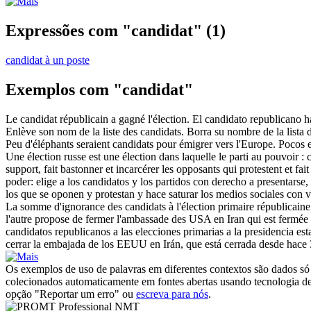
Expressões com "candidat"
(1)
candidat à un poste
Exemplos com "candidat"
Le
candidat
républicain a gagné l'élection.
El
candidato
republicano ha
Enlève son nom de la liste des
candidats
.
Borra su nombre de la lista
Peu d'éléphants seraient
candidats
pour émigrer vers l'Europe.
Pocos e
Une élection russe est une élection dans laquelle le parti au pouvoir : c
support, fait bastonner et incarcérer les opposants qui protestent et fa
poder: elige a los
candidatos
y los partidos con derecho a presentarse,
los que se oponen y protestan y hace saturar los medios sociales con 
La somme d'ignorance des
candidats
à l'élection primaire républicaine
l'autre propose de fermer l'ambassade des USA en Iran qui est fermée de
candidatos
republicanos a las elecciones primarias a la presidencia 
cerrar la embajada de los EEUU en Irán, que está cerrada desde hace 3
Os exemplos de uso de palavras em diferentes contextos são dados só p
colecionados automaticamente em fontes abertas usando tecnologia de 
opção "Reportar um erro" ou
escreva para nós
.