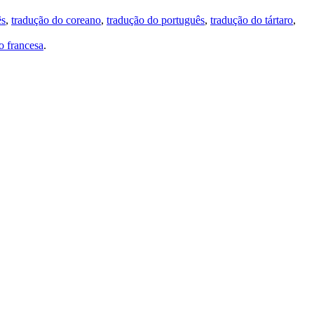
ês
,
tradução do coreano
,
tradução do português
,
tradução do tártaro
,
 francesa
.