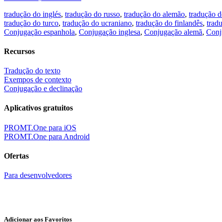
tradução do inglés
,
tradução do russo
,
tradução do alemão
,
tradução d
tradução do turco
,
tradução do ucraniano
,
tradução do finlandês
,
trad
Conjugação espanhola
,
Conjugação inglesa
,
Conjugação alemã
,
Conj
Recursos
Tradução do texto
Exempos de contexto
Conjugação e declinação
Aplicativos gratuitos
PROMT.One para iOS
PROMT.One para Android
Ofertas
Para desenvolvedores
Adicionar aos Favoritos