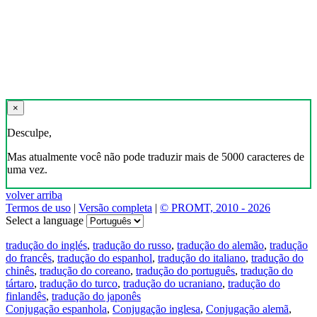
×
Desculpe,
Mas atualmente você não pode traduzir mais de 5000 caracteres de
uma vez.
volver arriba
Termos de uso
|
Versão completa
|
© PROMT, 2010 - 2026
Select a language
tradução do inglés
,
tradução do russo
,
tradução do alemão
,
tradução
do francês
,
tradução do espanhol
,
tradução do italiano
,
tradução do
chinês
,
tradução do coreano
,
tradução do português
,
tradução do
tártaro
,
tradução do turco
,
tradução do ucraniano
,
tradução do
finlandês
,
tradução do japonês
Conjugação espanhola
,
Conjugação inglesa
,
Conjugação alemã
,