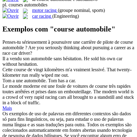
pl.
courses automobiles
motor racing
(groupe nominal, sports)
car racing
(Engineering)
Exemplos com "course automobile"
Penses-tu sérieusement à poursuivre une carrière de pilote de
course
automobile
?
Are you seriously thinking about pursuing a career as a
race car driver?
Il a vendu son
automobile
sans hésitation.
He sold his own
car
without hesitation.
Cette
course
de vingt kilomètres m'a vraiment lessivé.
That twenty-
kilometer
run
really wiped me out.
Tom a une
automobile
.
Tom has a
car
.
Le monde moderne est une foule de voitures de
course
très rapides
toutes arrêtées et prises dans un embouteillage.
The modern world is
a crowd of very rapid racing cars all brought to a standstill and stuck
in a block of traffic.
Mais
Os exemplos de uso de palavras em diferentes contextos são dados
só para fins linguísticos, ou seja, para estudar o uso de palavras
numa língua e as suas traduções para outra. Todos os exemplos são
colecionados automaticamente em fontes abertas usando tecnologia
de pesquisa de dados bilíngues. Se você encontrar algum erro de