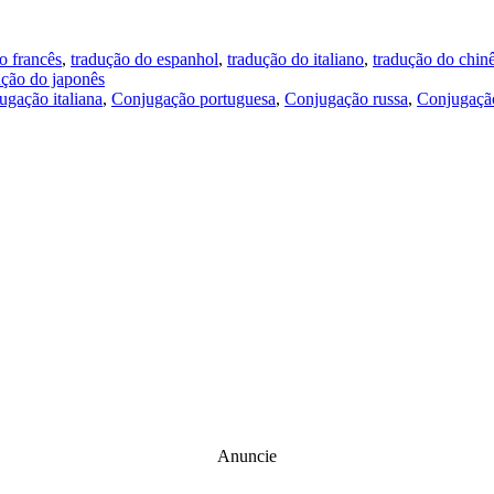
o francês
,
tradução do espanhol
,
tradução do italiano
,
tradução do chin
ução do japonês
ugação italiana
,
Conjugação portuguesa
,
Conjugação russa
,
Conjugação
Anuncie