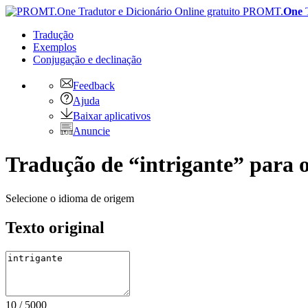
PROMT.
One
Tradução
Exemplos
Conjugação
e declinação
Feedback
Ajuda
Baixar aplicativos
Anuncie
Tradução de “intrigante” para o
Selecione o idioma de origem
Texto original
10
/
5000