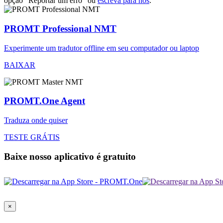
opção "Reportar um erro" ou
escreva para nós
.
PROMT Professional NMT
Experimente um tradutor offline em seu computador ou laptop
BAIXAR
PROMT.One Agent
Traduza onde quiser
TESTE GRÁTIS
Baixe nosso aplicativo é gratuito
×