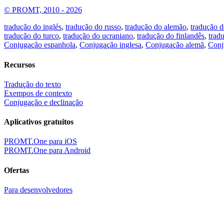
© PROMT, 2010 - 2026
tradução do inglés
,
tradução do russo
,
tradução do alemão
,
tradução d
tradução do turco
,
tradução do ucraniano
,
tradução do finlandês
,
trad
Conjugação espanhola
,
Conjugação inglesa
,
Conjugação alemã
,
Conj
Recursos
Tradução do texto
Exempos de contexto
Conjugação e declinação
Aplicativos gratuitos
PROMT.One para iOS
PROMT.One para Android
Ofertas
Para desenvolvedores