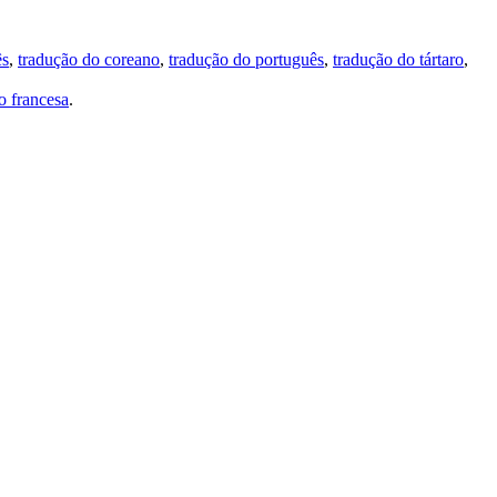
ês
,
tradução do coreano
,
tradução do português
,
tradução do tártaro
,
 francesa
.