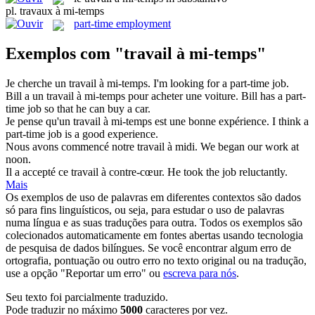
pl.
travaux à mi-temps
part-time employment
Exemplos com "travail à mi-temps"
Je cherche un
travail à mi-temps
.
I'm looking for a part-time job.
Bill a un
travail à mi-temps
pour acheter une voiture.
Bill has a part-
time job so that he can buy a car.
Je pense qu'un
travail à mi-temps
est une bonne expérience.
I think a
part-time job is a good experience.
Nous avons commencé notre
travail à
midi.
We began our
work
at
noon.
Il a accepté ce
travail à
contre-cœur.
He took the
job
reluctantly
.
Mais
Os exemplos de uso de palavras em diferentes contextos são dados
só para fins linguísticos, ou seja, para estudar o uso de palavras
numa língua e as suas traduções para outra. Todos os exemplos são
colecionados automaticamente em fontes abertas usando tecnologia
de pesquisa de dados bilíngues. Se você encontrar algum erro de
ortografia, pontuação ou outro erro no texto original ou na tradução,
use a opção "Reportar um erro" ou
escreva para nós
.
Seu texto foi parcialmente traduzido.
Pode traduzir no máximo
5000
caracteres por vez.