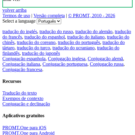
volver arriba
Termos de uso
|
Versão completa
|
© PROMT, 2010 - 2026
Select a language
tradução do inglés
,
tradução do russo
,
tradução do alemão
,
tradução
do francês
,
tradução do espanhol
,
tradução do italiano
,
tradução do
chinês
,
tradução do coreano
,
tradução do português
,
tradução do
tártaro
,
tradução do turco
,
tradução do ucraniano
,
tradução do
finlandês
,
tradução do japonês
Conjugação espanhola
,
Conjugação inglesa
,
Conjugação alemã
,
Conjugação italiana
,
Conjugação portuguesa
,
Conjugação russa
,
Conjugação francesa
.
Recursos
Tradução do texto
Exempos de contexto
Conjugação e declinação
Aplicativos gratuitos
PROMT.One para iOS
PROMT.One para Android