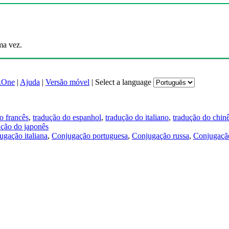
ma vez.
.One
|
Ajuda
|
Versão móvel
|
Select a language
o francês
,
tradução do espanhol
,
tradução do italiano
,
tradução do chin
ução do japonês
ugação italiana
,
Conjugação portuguesa
,
Conjugação russa
,
Conjugação