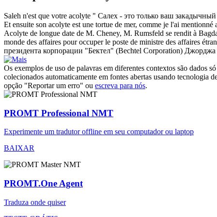
Saleh n'est que votre
acolyte
"
Салех - это только ваш закадычный
Et ensuite son
acolyte
est une tortue de mer, comme je l'ai mentionné
Acolyte
de longue date de M. Cheney, M. Rumsfeld se rendit à Bagdad 
monde des affaires pour occuper le poste de ministre des affaires étra
президента корпорации "Бектел" (Bechtel Corporation) Джордж
Os exemplos de uso de palavras em diferentes contextos são dados só p
colecionados automaticamente em fontes abertas usando tecnologia de 
opção "Reportar um erro" ou
escreva para nós
.
PROMT Professional NMT
Experimente um tradutor offline em seu computador ou laptop
BAIXAR
PROMT.One Agent
Traduza onde quiser