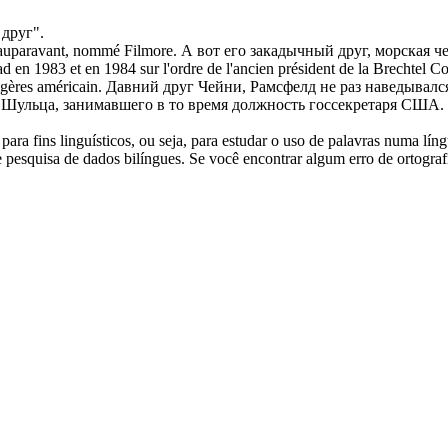
 друг".
 auparavant, nommé Filmore.
А вот его закадычный друг, морская ч
en 1983 et en 1984 sur l'ordre de l'ancien président de la Brechtel Co
ngères américain.
Давний друг Чейни, Рамсфелд не раз наведывалс
а Шульца, занимавшего в то время должность госсекретаря США.
ara fins linguísticos, ou seja, para estudar o uso de palavras numa lín
pesquisa de dados bilíngues. Se você encontrar algum erro de ortografia