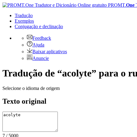
PROMT.
One
Tradução
Exemplos
Conjugação
e declinação
Feedback
Ajuda
Baixar aplicativos
Anuncie
Tradução de “acolyte” para o r
Selecione o idioma de origem
Texto original
7
/
5000