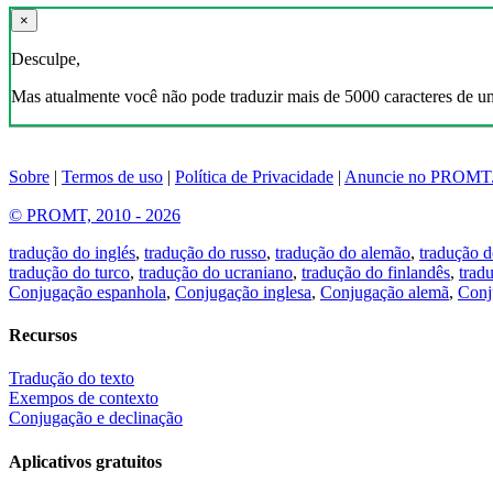
×
Desculpe,
Mas atualmente você não pode traduzir mais de 5000 caracteres de u
Sobre
|
Termos de uso
|
Política de Privacidade
|
Anuncie no PROMT
© PROMT, 2010 - 2026
tradução do inglés
,
tradução do russo
,
tradução do alemão
,
tradução d
tradução do turco
,
tradução do ucraniano
,
tradução do finlandês
,
trad
Conjugação espanhola
,
Conjugação inglesa
,
Conjugação alemã
,
Conj
Recursos
Tradução do texto
Exempos de contexto
Conjugação e declinação
Aplicativos gratuitos