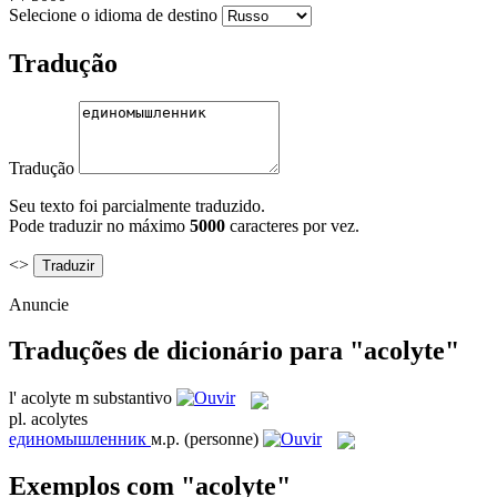
Selecione o idioma de destino
Tradução
Tradução
Seu texto foi parcialmente traduzido.
Pode traduzir no máximo
5000
caracteres por vez.
<>
Anuncie
Traduções de dicionário para "acolyte"
l'
acolyte
m
substantivo
pl.
acolytes
единомышленник
м.р.
(personne)
Exemplos com "acolyte"