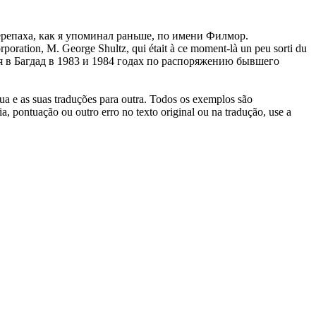
ерепаха, как я упоминал раньше, по имени Филмор.
rporation, M. George Shultz, qui était à ce moment-là un peu sorti du
я в Багдад в 1983 и 1984 годах по распоряжению бывшего
gua e as suas traduções para outra. Todos os exemplos são
, pontuação ou outro erro no texto original ou na tradução, use a