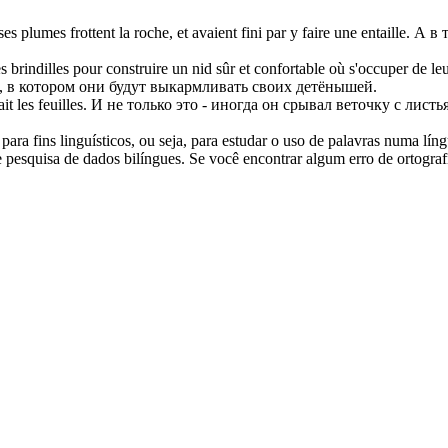
es plumes frottent la roche, et avaient fini par y faire une entaille.
А в 
es
brindilles
pour construire un nid sûr et confortable où s'occuper de leu
о, в котором они будут выкармливать своих детёнышей.
it les feuilles.
И не только это - иногда он срывал веточку с листь
ara fins linguísticos, ou seja, para estudar o uso de palavras numa lín
pesquisa de dados bilíngues. Se você encontrar algum erro de ortografia