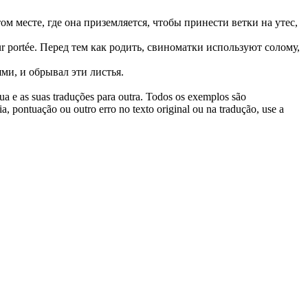
том месте, где она приземляется, чтобы принести
ветки
на утес,
r portée.
Перед тем как родить, свиноматки используют солому,
ями, и обрывал эти листья.
gua e as suas traduções para outra. Todos os exemplos são
, pontuação ou outro erro no texto original ou na tradução, use a