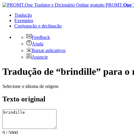
PROMT.
One
Tradução
Exemplos
Conjugação
e declinação
Feedback
Ajuda
Baixar aplicativos
Anuncie
Tradução de “brindille” para o 
Selecione o idioma de origem
Texto original
9
/
5000