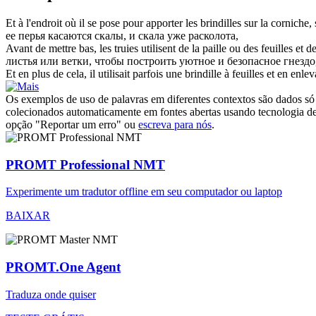
Et à l'endroit où il se pose pour apporter les
brindilles
sur la corniche, s
ее перья касаются скалы, и скала уже расколота,
Avant de mettre bas, les truies utilisent de la paille ou des feuilles et d
листья или
ветки
, чтобы построить уютное и безопасное гнезд
Et en plus de cela, il utilisait parfois une
brindille
à feuilles et en enleva
Os exemplos de uso de palavras em diferentes contextos são dados só p
colecionados automaticamente em fontes abertas usando tecnologia de 
opção "Reportar um erro" ou
escreva para nós
.
PROMT Professional NMT
Experimente um tradutor offline em seu computador ou laptop
BAIXAR
PROMT.One Agent
Traduza onde quiser