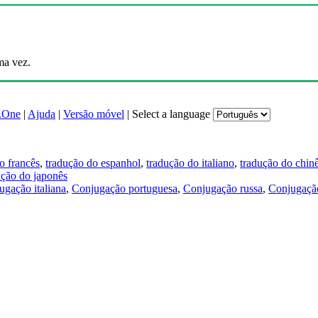
ma vez.
.One
|
Ajuda
|
Versão móvel
|
Select a language
o francês
,
tradução do espanhol
,
tradução do italiano
,
tradução do chin
ução do japonês
ugação italiana
,
Conjugação portuguesa
,
Conjugação russa
,
Conjugação