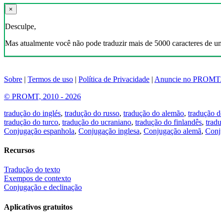
×
Desculpe,
Mas atualmente você não pode traduzir mais de 5000 caracteres de u
Sobre
|
Termos de uso
|
Política de Privacidade
|
Anuncie no PROMT
© PROMT, 2010 - 2026
tradução do inglés
,
tradução do russo
,
tradução do alemão
,
tradução d
tradução do turco
,
tradução do ucraniano
,
tradução do finlandês
,
trad
Conjugação espanhola
,
Conjugação inglesa
,
Conjugação alemã
,
Conj
Recursos
Tradução do texto
Exempos de contexto
Conjugação e declinação
Aplicativos gratuitos